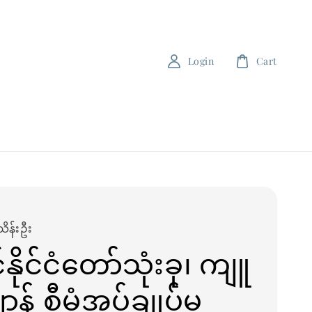
Login
Cart
သိန်းဦး
နိုင်ငံတော်သုံးခု၊ ကျူ
န် စီမံအုပ်ချုပ်မှု