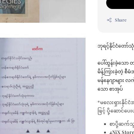
Share
ဘုရင့်နိုင်ငံတော
ပေါ်ထွန်းခဲ့သော တ
မိန့်ကြားခဲ့တဲ့ စ
မန်နေဂျာများ လက်တ
သော စာအုပ်
*မလေးရှားနိုင်ငံ
ဖြင့် ပို့ဆောင်ပ
စာပို့ဆက်သ
4NiX Stor