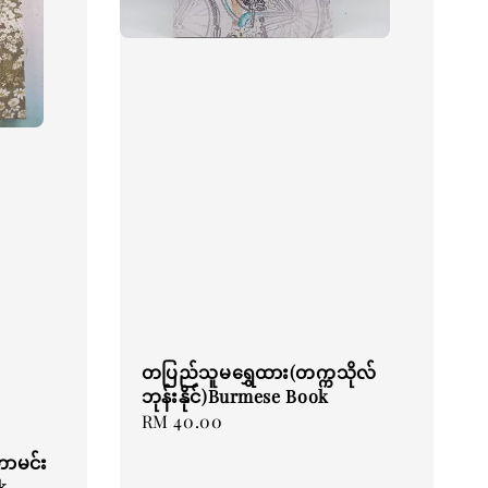
တပြည်သူမရွှေထား(တက္ကသိုလ်
ဘုန်းနိုင်)Burmese Book
Regular
RM 40.00
price
ဟာမင်း
k