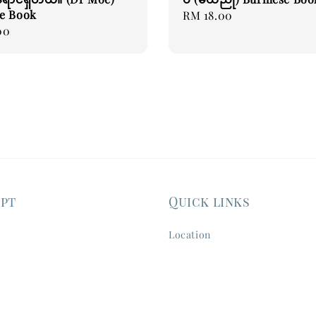
e Book
Regular
RM 18.00
00
price
ept
Quick links
Location