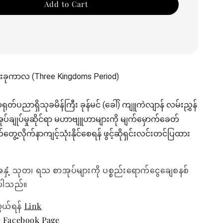
Add to Cart
်သုံးခုကာလ (Three Kingdoms Period)
ရုတ်ပညာရှိသုခမိန်ကြီး ခုန်မင် (ခေါ်) ကျူကဲလျာန် လမ်းညွှန်
ီမံအုပ်ချုပ်မှုဆိုင်ရာ မဟာဗျူဟာများကို မျက်မှောက်ခေတ်
ွေ့လိုက်နာကျင့်သုံးနိုင်စေရန် ဖွင့်ဆိုရှင်းလင်းတင်ပြထား
အနှံ့ သုတ၊ ရသ စာအုပ်များကို ပစ္စည်းရောက်ငွေချေစနစ်
ေးပါသည်။
ွယ်ရန်
Link
e Facebook Page