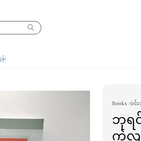
ှန်း
Books /ဝင်း
ဘုရင်
ကဲလျာ