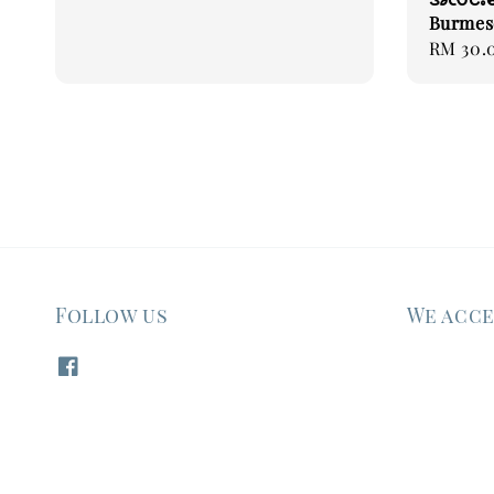
Burmes
Regular
RM 30.
price
Follow us
We acc