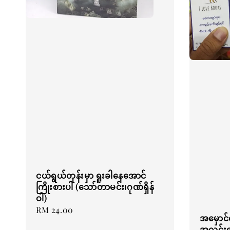
ငယ်ရွယ်တုန်းမှာ ရူးခါနေအောင်
ကြိုးစားပါ (သော်တာမင်း၊ဂုဏ်ရှိန်
ဝါ)
Regular
RM 24.00
အမှောင်ထ
price
အလင်းရ