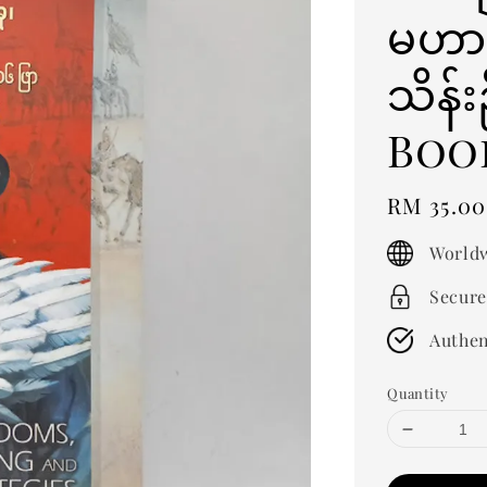
မဟာဗ
သိန်
Boo
Regular
RM 35.00
price
Worldw
Secure
Authen
Quantity