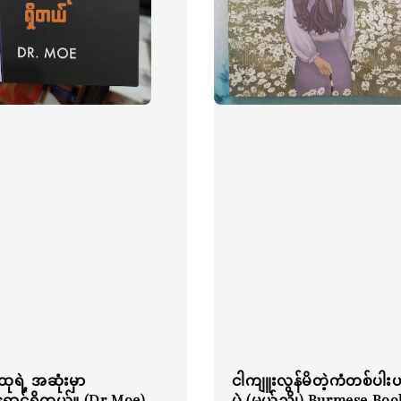
ုရဲ့ အဆုံးမှာ
ငါကျူးလွန်မိတဲ့ကံတစ်ပါး
ောင်ရှိတယ်။ (Dr Moe)
ပဲ (မယ်ညို) Burmese Boo