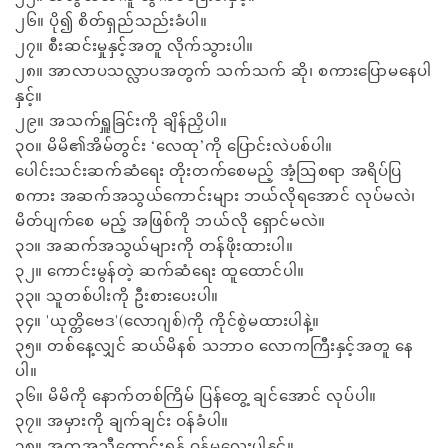
၂၆။ ပို၍ စိတ်ရှည်သည်းခံပါ။
၂၇။ စီးဆင်းမှုနှင့်အတူ လိုက်သွားပါ။
၂၈။ အာလာပသလ္လာပအတွက် သက်သက် ဆို၊ စကားပြောမနေပါ
နှင့်။
၂၉။ အသက်ရှူခြင်းကို ချိန်ညှိပါ။
၃၀။ မိမိ၏အိမ်တွင်း ‘လေထု’ကို ပြောင်းလဲပစ်ပါ။
ပေါင်းသင်းဆက်ဆံရေး တိုးတက်စေမည့် အံ့ဩစရာ အရိပ်ပြ
စကား အဆက်အသွယ်ကောင်းများ ဘယ်လိုရအောင် လုပ်မလဲ၊
မိတ်ပျက်စေ မည့် အဖြစ်ကို ဘယ်လို ရှောင်မလဲ။
၃၁။ အဆက်အသွယ်များကို တန်ဖိုးထားပါ။
၃၂။ ကောင်းမွန်တဲ့ ဆက်ဆံရေး ထူထောင်ပါ။
၃၃။ သူတစ်ပါးကို ဦးစားပေးပါ။
၃၄။ 'ယုတ္တိဗေဒ'(လောဂျစ်)ကို ကိုင်စွဲမထားပါနဲ့။
၃၅။ တစ်နေ့လျှင် ဆယ်မိနစ် သဘာဝ လောကကြီးနှင့်အတူ နေ
ပါ။
၃၆။ မိမိကို နောက်တစ်ကြိမ် ပြန်တွေ့ ချင်အောင် လုပ်ပါ။
၃၇။ အမှားကို ချက်ချင်း ဝန်ခံပါ။
၃၈။ အကူအညီတောင်းရန် ဝန်မလေးပါနှင့်။