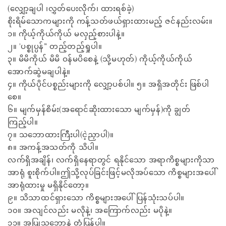
(လျှော့ချပါ ၊လွှတ်ပေးလိုက်၊ ထားရစ်ခဲ့)
စိုးရိမ်သောကများကို ကန့်သတ်ဖယ်ရှားထားမည့် ဇင်နည်းလမ်း။
၁။ ကိုယ့်ကိုယ်ကိုယ် မလှည့်စားပါနဲ့။
၂။ 'ပစ္စုပ္ပန်” တည့်တည့်ရှုပါ။
၃။ မိမိကိုယ် မိမိ ဝန်မပိစေနဲ့ (သို့မဟုတ်) ကိုယ့်ကိုယ်ကိုယ်
အောက်ဆွဲမချပါနဲ့။
၄။ ကိုယ်ပိုင်ပစ္စည်းများကို လျှော့ပစ်ပါ။ ၅။ အရှိအတိုင်း ဖြစ်ပါ
စေ။
၆။ မျက်မှန်စိမ်း(အရောင်ဆိုးထားသော မျက်မှန်)ကို ချွတ်
ကြည့်ပါ။
၇။ သဘောထားကြီးပါ(ငဲ့ညှာပါ)။
၈။ အကန့်အသတ်ကို သိပါ။
လက်ရှိအချိန်၊ လက်ရှိနေရာတွင် ရနိုင်သော အရာကိစ္စများကိုသာ
အာရုံ စူးစိုက်ပါ။ဤသို့လုပ်ခြင်းဖြင့်မလိုအပ်သော ကိစ္စများအပေါ်
အာရုံထားမှု မရှိနိုင်တော့။
၉။ သိသာထင်ရှားသော ကိစ္စများအပေါ် ပြန်သုံးသပ်ပါ။
၁၀။ အလျင်လည်း မလိုနဲ့၊ အကြောက်လည်း မပိုနဲ့။
၁၁။ အပြုသဘောနဲ့ တုံ့ပြန်ပါ။