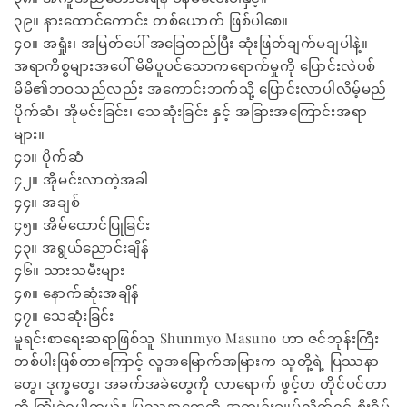
၃၉။ နားထောင်ကောင်း တစ်ယောက် ဖြစ်ပါစေ။
၄၀။ အရှုံး၊ အမြတ်ပေါ် အခြေတည်ပြီး ဆုံးဖြတ်ချက်မချပါနဲ့။
အရာကိစ္စများအပေါ် မိမိပူပင်သောကရောက်မှုကို ပြောင်းလဲပစ်
မိမိ၏ဘဝသည်လည်း အကောင်းဘက်သို့ ပြောင်းလာပါလိမ့်မည်
ပိုက်ဆံ၊ အိုမင်းခြင်း၊ သေဆုံးခြင်း နှင့် အခြားအကြောင်းအရာ
များ။
၄၁။ ပိုက်ဆံ
၄၂။ အိုမင်းလာတဲ့အခါ
၄၄။ အချစ်
၄၅။ အိမ်ထောင်ပြုခြင်း
၄၃။ အရွယ်ညောင်းချိန်
၄၆။ သားသမီးများ
၄၈။ နောက်ဆုံးအချိန်
၄၇။ သေဆုံးခြင်း
မူရင်းစာရေးဆရာဖြစ်သူ Shunmyo Masuno ဟာ ဇင်ဘုန်းကြီး
တစ်ပါးဖြစ်တာကြောင့် လူအမြောက်အမြားက သူတို့ရဲ့ ပြဿနာ
တွေ၊ ဒုက္ခတွေ၊ အခက်အခဲတွေကို လာရောက် ဖွင့်ဟ တိုင်ပင်တာ
ကို ကြုံခဲ့ရပါတယ်။ ပြဿနာတွေကို အကျဉ်းချုပ်လိုက်ရင် စိုးရိမ်