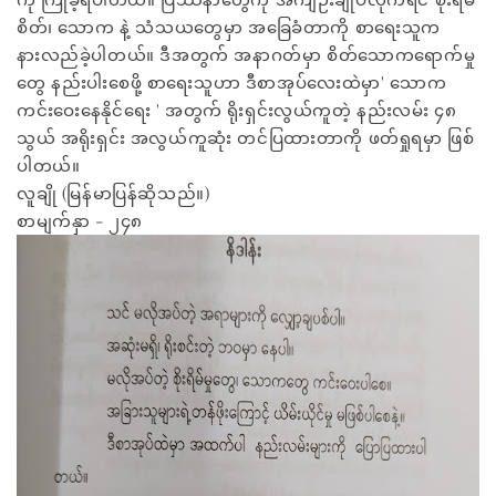
စိတ်၊ သောက နဲ့ သံသယတွေမှာ အခြေခံတာကို စာရေးသူက
နားလည်ခဲ့ပါတယ်။ ဒီအတွက် အနာဂတ်မှာ စိတ်သောကရောက်မှု
တွေ နည်းပါးစေဖို့ စာရေးသူဟာ ဒီစာအုပ်လေးထဲမှာ' သောက
ကင်းဝေးနေနိုင်ရေး ' အတွက် ရိုးရှင်းလွယ်ကူတဲ့ နည်းလမ်း ၄၈
သွယ် အရိုးရှင်း အလွယ်ကူဆုံး တင်ပြထားတာကို ဖတ်ရှုရမှာ ဖြစ်
ပါတယ်။
လူချို (မြန်မာပြန်ဆိုသည်။)
စာမျက်နှာ - ၂၄၈