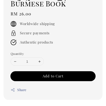
Burmese Book
Regular
RM 26.00
price
Worldwide shipping
Secure payments
Authentic products
Quantity
Add to Cart
Share