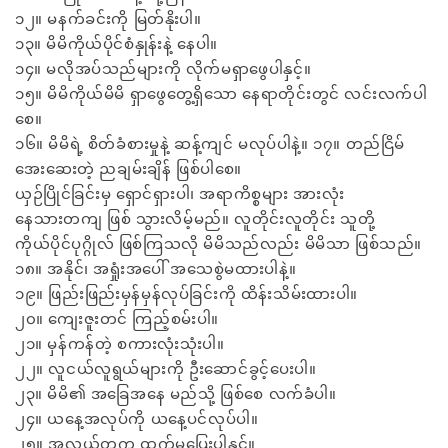
၁၂။ မနက်ခင်းကို မြတ်နိုးပါ။
၁၃။ မိမိကိုယ်ပိုင်စံနှုန်းနဲ့ နေပါ။
၁၄။ မလိုအပ်သည်များကို လိုက်မရှာဖွေပါနှင့်။
၁၅။ မိမိကိုယ်မိမိ ရှာဖွေတွေ့ရှိသော နေရာတိုင်းတွင် လင်းလက်ပါ
စေ။
၁၆။ မိမိရဲ့ စိတ်ခံစားမှုနဲ့ ဆန့်ကျင် မလုပ်ပါနဲ့။ ၁၇။ တည်ငြိမ်
အေးဆေးတဲ့ ညချမ်းချိန် ဖြစ်ပါစေ။
ယှဉ်ပြိုင်ခြင်းမှ ရှောင်ရှားပါ၊ အရာကိစ္စများ အားလုံး
နေသားတကျ ဖြစ် သွားလိမ့်မည်။ လူတိုင်းလူတိုင်း သူတို့
ကိုယ်ပိုင်ပုဂ္ဂိုလ် ဖြစ်ကြသလို မိမိသည်လည်း မိမိသာ ဖြစ်သည်။
၁၈။ အနိုင်၊ အရှုံးအပေါ် အသေစွဲမထားပါနဲ့။
၁၉။ ဖြည်းဖြည်းမှန်မှန်လုပ်ခြင်းကို ထိန်းသိမ်းထားပါ။
၂၀။ ကျေးဇူးတင် ကြည့်စမ်းပါ။
၂၁။ မှန်ကန်တဲ့ စကားလုံးသုံးပါ။
၂၂။ လူငယ်လူရွယ်များကို ဦးဆောင်ခွင့်ပေးပါ။
၂၃။ မိမိ၏ အခြေအနေ မည်သို့ ဖြစ်စေ လက်ခံပါ။
၂၄။ ယနေ့အလုပ်ကို ယနေ့ပင်လုပ်ပါ။
၂၅။ အလွယ်တကူ ထွက်မပြေးပါနှင့်။