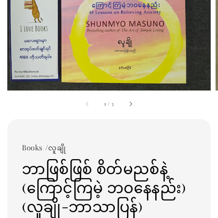
1
/
3
Books /လူချို
ဘာဖြစ်ဖြစ် စိတ်မညစ်နဲ့
(ကြောင့်ကြမဲ့ ဘဝနေနည်း)
(လူချို-ဘာသာပြန်)