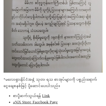
*မလေးရှားနိုင်ငံအနှံ့ သုတ၊ ရသ စာအုပ်များကို ပစ္စည်းရောက်
ငွေချေစနစ်ဖြင့် ပို့ဆောင်ပေးပါသည်။
စာပို့ဆက်သွယ်ရန်
Link
4NiX Store Facebook Page