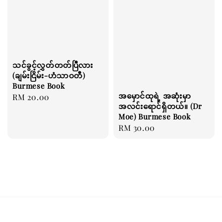
သင်ခွင့်လွှတ်တတ်ပြီလား
(ချမ်းငြိမ်း-ဟံသာဝတီ)
Burmese Book
အမှောင်ထုရဲ့ အဆုံးမှာ
Regular
RM 20.00
အလင်းရောင်ရှိတယ်။ (Dr
price
Moe) Burmese Book
Regular
RM 30.00
price