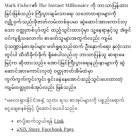
Mark Fisher၏ The Instant Millionaire ကို ဘာသာပြန်ထား
ခြင်းဖြစ်သည်။ ကြီးပွားချမ်းသာရေး သဘောတရားများကို
လျှို့ဝှက်သည်းဖိုဇာတ်လမ်းတစ်ခုပမာ ဆွဲဆောင်အားကောင်းလှ
သော ဝတ္ထုတစ်ပုဒ်တွင် ထည့်သွင်းထားပုံမှာ သူ့နေရာနှင့်သူ အံခွင်
ဝင်ကျရှိသလောက်၊ စာဖတ်သူများအတွက်လည်း ကျမ်း
ပုံသဏ္ဍာန်စာအုပ်များ ဖတ်ရှုရသည်ထက် ဦးနှောက်ရော နှလုံးသား
တွင်ပါ ထိထိခိုက်ခိုက် ရှိစေပါသည်ဟု ဘာသာပြန်သူ ဆရာဖေ
မြင့်က ဆိုထားသည်။ အောင်မြင်ကြီးပွားရေးနည်းနာများကို ဆွဲ
ဆောင်အားကောင်းလှတဲ့ ဝတ္ထုဇာတ်အိမ်ထဲမှာ
ကွက်ကွက်ကွင်းကွင်း ရှင်းခနဲနေအောင်ထည့်သွင်းပေးထားတဲ့
ကျမ်းဝတ္ထုတစ်အုပ်လည်း ဖြစ်သည်။
*မလေးရှားနိုင်ငံအနှံ့ သုတ၊ ရသ စာအုပ်များကို ပစ္စည်းရောက်
ငွေချေစနစ်ဖြင့် ပို့ဆောင်ပေးပါသည်။
စာပို့ဆက်သွယ်ရန်
Link
4NiX Store Facebook Page