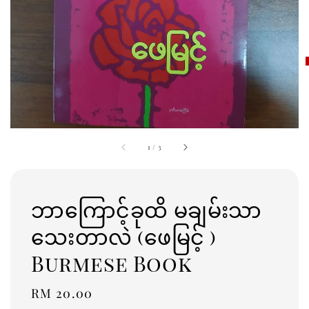
1
/
3
ဘာကြောင့်ခုထိ မချမ်းသာ
သေးတာလဲ (ဖေမြင့် )
Burmese Book
Regular
RM 20.00