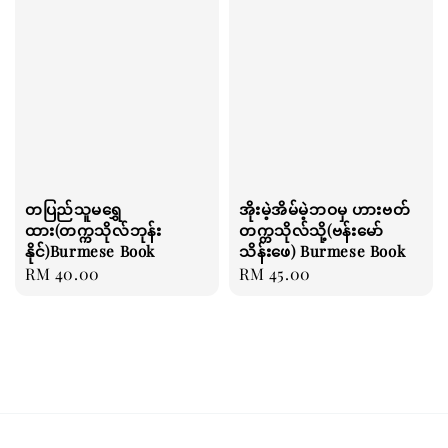
တပြည်သူမရွှေ
အိုးမဲ့အိမ်မဲ့ဘဝမှ ဟားဗတ်
ထား(တက္ကသိုလ်ဘုန်း
တက္ကသိုလ်သို့(ဗန်းမော်
နိုင်)Burmese Book
သိန်းဖေ) Burmese Book
Regular
RM 40.00
Regular
RM 45.00
price
price