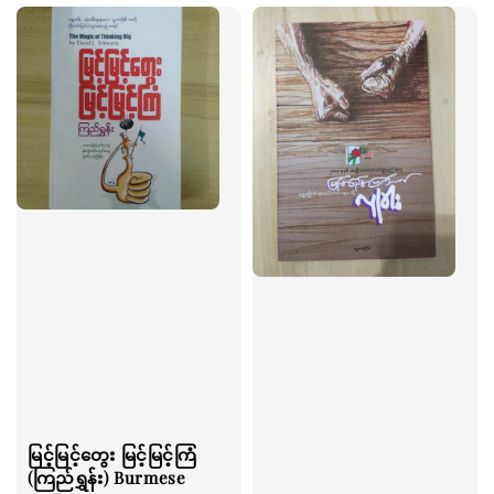
မြင့်မြင့်တွေး မြင့်မြင့်ကြံ
(ကြည်ရွှန်း) Burmese