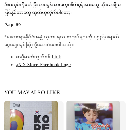
ဒီစာအုပ်ကိုဖတ်ပြီး ဘဝခွန်အားတွေ၊ စိတ်ခွန်အားတွေ တိုးလာဖို့ မ
မြင်နိုင်တာတွေ ထုတ်ယူလိုက်ပါတော့။
Page-69
*မလေးရှားနိုင်ငံအနှံ့ သုတ၊ ရသ စာအုပ်များကို ပစ္စည်းရောက်
ငွေချေစနစ်ဖြင့် ပို့ဆောင်ပေးပါသည်။
စာပို့ဆက်သွယ်ရန်
Link
4NiX Store Facebook Page
You may also like