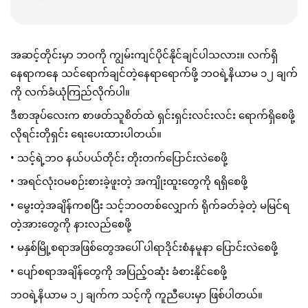
အဆင့်တိုင်းမှာ ဘဝကို ကျွမ်းကျင်ပိုင်နိုင်ချင်ပါသလား။ လက်ရှိ
နေရာကနေ သင်ရောက်ချင်တဲ့နေရာရောက်ဖို့ ဘဝရဲ့နိယာမ ၁၂ ချက်
ကို လက်ခံယုံကြည်လိုက်ပါ။
ဒီစာအုပ်လေးက စာဖတ်သူစိတ်ထဲ ရှင်းရှင်းလင်းလင်း ရောက်ရှိစေဖို့ 
လိုရင်းတိုရှင်း ရေးပေးထားပါတယ်။
• 
သင့်ရဲ့ဘဝ နယ်ပယ်တိုင်း တိုးတက်ပြောင်းလဲစေဖို့
• အရင်လုံးဝမစဉ်းစားခဲ့ဖူးတဲ့ အကျိုးထူးတွေကို ရရှိစေဖို့
• မွေးတဲ့အချိန်ကစပြီး သင့်ဘဝတစ်လျှောက် ရိုက်ခတ်ခဲ့တဲ့ မမြင်ရ
တဲ့အားတွေကို နားလည်စေဖို့
• မနှစ်မြို့စရာအဖြစ်တွေအပေါ် ပါရာဒိုင်းစံနမူနာ ပြောင်းလဲစေဖို့
• ပျော်စရာအချိန်တွေကို အပြည့်ဝဆုံး ခံစားနိုင်စေဖို့
ဘဝရဲ့နိယာမ ၁၂ ချက်က သင့်ကို ကူညီပေးမှာ ဖြစ်ပါတယ်။