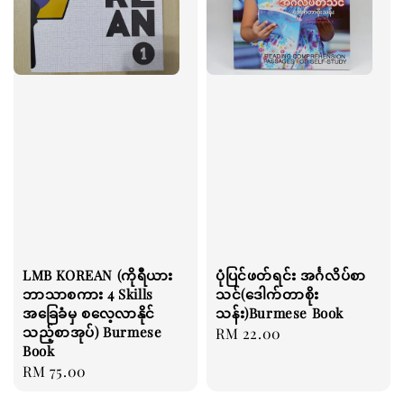
LMB KOREAN (ကိုရီယား
ပုံပြင်ဖတ်ရင်း အင်္ဂလိပ်စာ
ဘာသာစကား 4 Skills
သင်(ဒေါက်တာစိုး
အခြေခံမှ စလေ့လာနိုင်
သန်း)Burmese Book
သည့်စာအုပ်) Burmese
Regular
RM 22.00
Book
price
Regular
RM 75.00
price