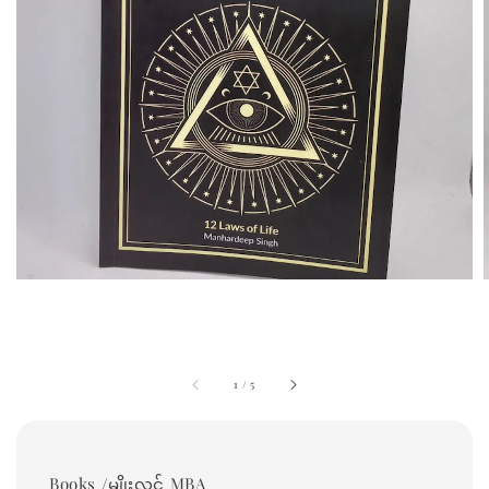
1
/
5
Books /မျိုးလွင် MBA