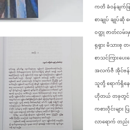
ကတိ ခံဝန်ချက်ဖြင
စာချုပ် ချုပ်ဆို
ဝတ္ထု ဇာတ်လမ်းမ
ရုရှား မိသားစု
စာသင်ကြားပေး
အလက်ဇီ အိုင်ဗန
သူတို့ ရောက်ရှိနေ
ဟိုတယ် တခုတွင်
ကစားဝိုင်းများ 
လာရောက် တည်းခိ