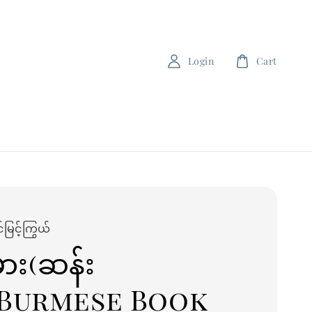
Login
Cart
မြင့်ကြွယ်
ား(ဆန်း
)Burmese Book