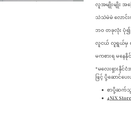
လူအမျိုးမျိုး အ
သဲသဲမဲမဲ လောင်
ဘဝ တခုလုံး ပုံ
လူငယ် လူရွယ်မှ
မကစားရ မနေနိုင
*မလေးရှားနိုင်ငံ
ဖြင့် ပို့ဆောင်ပ
စာပို့ဆက်သ
4NiX Stor