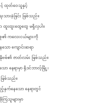
့် ထုတ်ဝေသူနှင့်
 ရေးသားခဲ့ခြင်း ဖြစ်သည်။
ှာ ထူးထူးထွေထွေ မရှိလှပါ။
 တစု၏ ကလေးငယ်များကို
နေသော ကျောင်းဆရာ
်နိုဗစ်၏ ဇာတ်လမ်း ဖြစ်သည်။
သော နေရာမှာ ရိုဒင်ဘာလ့်မြို့၊
 ဖြစ်သည်။
ပြည့်နှက်နေသော နေရာတွင်
ုကြသူများမှာ