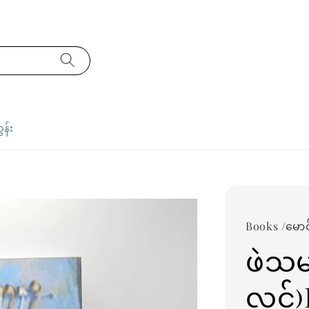
ှန်း
Books /မောင်
ဖဲသမ
လွင်