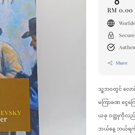
Regular
RM 0.00
price
Worldw
Secure
Authen
Share
သူ့ဘဝတွင် လောင်း
မကြာခဏ ငွေကြ
ယခု ဝတ္ထုကိုလ
ဘယ်နေ့ ဘယ်ရက်