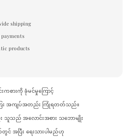
ide shipping
 payments
tic products
ကစားကို ခုံမင်မှုကြောင့်
ေး အကျပ်အတည်း ကြုံရတတ်သည်။
ည်း သူသည် အလောင်းအစား သဘောမျိုး
တွင် အပြီး ရေးသားပါမည်ဟု