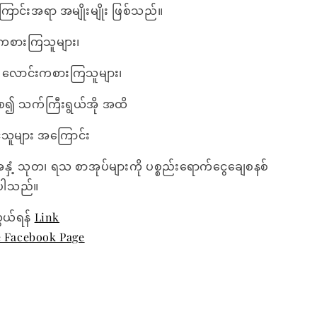
ကြောင်းအရာ အမျိုးမျိုး ဖြစ်သည်။
းကစားကြသူများ၊
၍ လောင်းကစားကြသူများ၊
 စ၍ သက်ကြီးရွယ်အို အထိ
်သူများ အကြောင်း
အနှံ့ သုတ၊ ရသ စာအုပ်များကို ပစ္စည်းရောက်ငွေချေစနစ်
ေးပါသည်။
ွယ်ရန်
Link
e Facebook Page