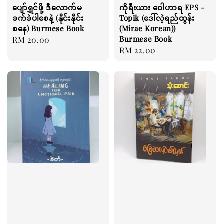
ပျော်ရွှင်ဖို့ ဒီလောက်မ
ကိုရီးယား ဝေါဟာရ EPS -
ခက်ခဲပါစေနဲ့ (နိုင်းနိုင်း
Topik (ဒေါ်လဲ့ရည်ထွန်း
စနေ) Burmese Book
(Mirae Korean))
Burmese Book
Regular
RM 20.00
Regular
RM 22.00
price
price