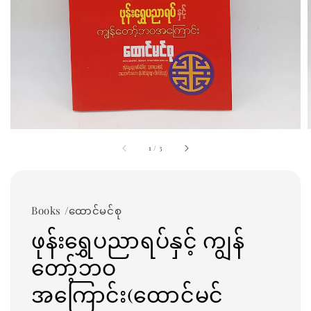
1
/
3
Books /ထောင်မင်စု
ဖုန်းရွှေပညာရပ်နှင့် ကျွန်
တော့်ဘဝ
အကြောင်း(ထောင်မင်