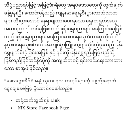
သိပ္ပံပညာရပ်ဖြင့် အမြင့်ဒီဂရီတွေ အရပ်ဒေသတွေကို တွက်ချက်
ခန့်မှန်းပြီး ကောင်းမွန်သည့် ကျန်းမာရေးနဲ့စီးပွားလာဘ်လာဘ
များ တိုးပွားအောင် နေရာချထားပေးရသော ရှေးတရုတ်အယူ
အဆပညာရပ်တစ်ခုဖြစ်သည့် ဖုန်းရွှေပညာရပ်အကြောင်း၊ခုဖြစ်
သည့် ဖုန်းရွှေပညာရပ်အကြောင်း၊ စာရေးသူ မိသားစု ကိုယ်တိုင်
နှင့် စာရေးသူ၏ ပတ်ဝန်းကျင်မှာကြုံတွေ့ရင်ဆိုင်ထဲ့ဖူးသည့် ဖုန်း
ရွှေပျက်စီးခဲ့ခြင်းအဖြစ် နှင့် ၎င်းကို ဖုန်းရွှေနည်းဖြင့် မည်သို့
ပြန်လည်ပြင်ဆင်နိုင်ပုံကို အကျယ်တဝင့် ရှင်းလင်းရေးသားထား
သော စာအုပ်ဖြစ်သည်။
*မလေးရှားနိုင်ငံအနှံ့ သုတ၊ ရသ စာအုပ်များကို ပစ္စည်းရောက်
ငွေချေစနစ်ဖြင့် ပို့ဆောင်ပေးပါသည်။
စာပို့ဆက်သွယ်ရန်
Link
4NiX Store Facebook Page