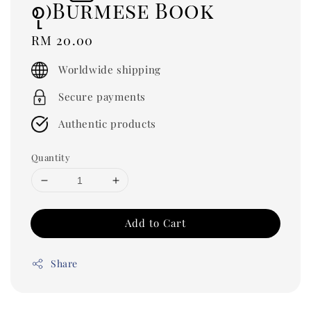
စု)Burmese Book
Regular
RM 20.00
price
Worldwide shipping
Secure payments
Authentic products
Quantity
Add to Cart
Share