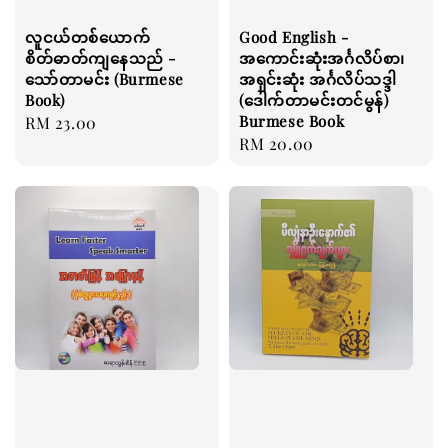
လူငယ်တစ်ယောက်
Good English -
စိတ်ဓာတ်ကျနေသည် -
အကောင်းဆုံးအင်္ဂလိပ်စာ၊
သော်တာမင်း (Burmese
အရှင်းဆုံး အင်္ဂလိပ်သဒ္ဒါ
Book)
(ဒေါက်တာမင်းတင်မွန်)
Burmese Book
Regular
RM 23.00
Regular
RM 20.00
price
price