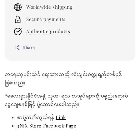
price
Worldwide shipping
Secure payments
Authentic products
Share
စာရေးသူမင်းသိင်္ခ ရေးသားသည့် လုံးချင်းဝတ္ထုရှည်တစ်ပုဒ်
ဖြစ်သည်။
*မလေးရှားနိုင်ငံအနှံ့ သုတ၊ ရသ စာအုပ်များကို ပစ္စည်းရောက်
ငွေချေစနစ်ဖြင့် ပို့ဆောင်ပေးပါသည်။
စာပို့ဆက်သွယ်ရန်
Link
4NiX Store Facebook Page