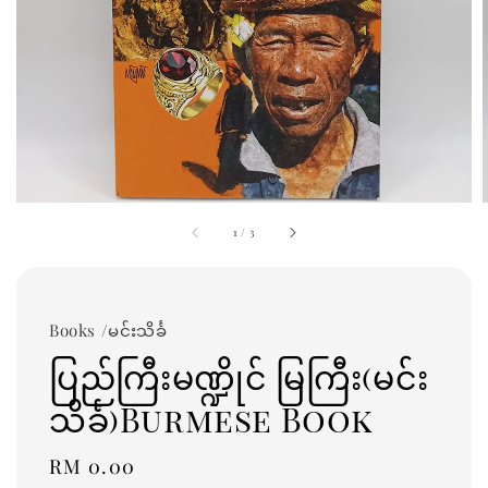
1
/
3
Books /မင်းသိင်္ခ
ပြည်ကြီးမဏ္ဍိုင် မြကြီး(မင်း
သိင်္ခ)Burmese Book
Regular
RM 0.00