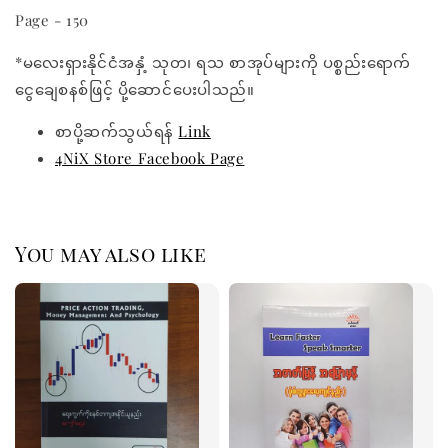
Page - 150
*မလေးရှားနိုင်ငံအနှံ့ သုတ၊ ရသ စာအုပ်များကို ပစ္စည်းရောက်
ငွေချေစနစ်ဖြင့် ပို့ဆောင်ပေးပါသည်။
စာပို့ဆက်သွယ်ရန်
Link
4NiX Store Facebook Page
You may also like