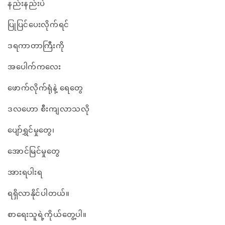
နည်းနည်းပဲ
ပြုပြင်ပေးလိုက်ရင်
ဒရကာတာကြီးကို
အပေါက်ကလေး
ဖောက်လိုက်ရုံနဲ့ ရေတွေ
ဒလဟော စီးကျလာသလို
ပျော်ရွှင်မှုတွေ၊
အောင်မြင်မှုတွေ
အားရပါးရ
ရရှိလာနိုင်ပါတယ်။
စာရေးသူရဲ့ကိုယ်တွေ့ပါ။