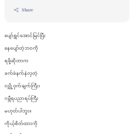
Share
ပျော်ရွှင်အောင်မြင်ပြီး
နေပျော်တဲ့ဘဝကို
ရဖို့ဆိုတာက
ခက်ခဲနက်နဲလှတဲ့
လျှို့ဝှက်ချက်ကြီး၊
ဂမ္ဘီရပညာရပ်ကြီး
မဟုတ်ပါဘူး။
ကိုယ့်စိတ်ထားကို