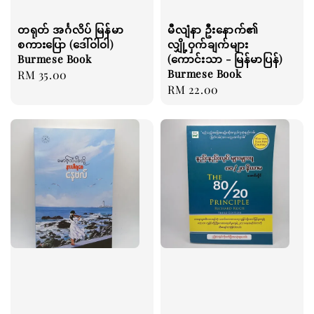
တရုတ် အင်္ဂလိပ် မြန်မာ
မီလျံနာ ဦးနောက်၏
စကားပြော (ဒေါ်ဝါဝါ)
လျှို့ဝှက်ချက်များ
Burmese Book
(ကောင်းသာ - မြန်မာပြန်)
Burmese Book
Regular
RM 35.00
Regular
RM 22.00
price
price