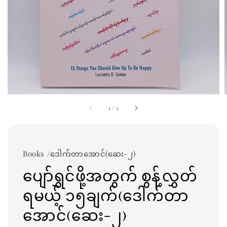
1
/
3
Books /ဒေါက်တာအောင်(ဆေး-၂)
ပျော်ရွှင်ဖို့အတွက် စွန့်လွှတ်
ရမယ့် ၁၅ချက်(ဒေါက်တာ
အောင်(ဆေး-၂)