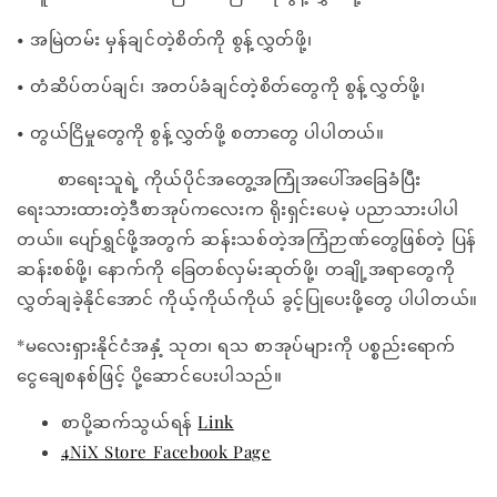
• အမြဲတမ်း မှန်ချင်တဲ့စိတ်ကို စွန့်လွှတ်ဖို့၊
• တံဆိပ်တပ်ချင်၊ အတပ်ခံချင်တဲ့စိတ်တွေကို စွန့်လွှတ်ဖို့၊
• တွယ်ငြိမှုတွေကို စွန့်လွှတ်ဖို့ စတာတွေ ပါပါတယ်။
စာရေးသူရဲ့ ကိုယ်ပိုင်အတွေ့အကြုံအပေါ်အခြေခံပြီး
ရေးသားထားတဲ့ဒီစာအုပ်ကလေးက ရိုးရှင်းပေမဲ့ ပညာသားပါပါ
တယ်။ ပျော်ရွှင်ဖို့အတွက် ဆန်းသစ်တဲ့အကြံဉာဏ်တွေဖြစ်တဲ့ ပြန်
ဆန်းစစ်ဖို့၊ နောက်ကို ခြေတစ်လှမ်းဆုတ်ဖို့၊ တချို့အရာတွေကို
လွှတ်ချခဲ့နိုင်အောင် ကိုယ့်ကိုယ်ကိုယ် ခွင့်ပြုပေးဖို့တွေ ပါပါတယ်။
*မလေးရှားနိုင်ငံအနှံ့ သုတ၊ ရသ စာအုပ်များကို ပစ္စည်းရောက်
ငွေချေစနစ်ဖြင့် ပို့ဆောင်ပေးပါသည်။
စာပို့ဆက်သွယ်ရန်
Link
4NiX Store Facebook Page