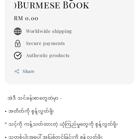
)Burmese Book
Regular
RM 0.00
price
Worldwide shipping
Secure payments
Authentic products
Share
အဲဒီ သင်ခန်းစာတွေထဲမှာ -
• အတိတ်ကို စွန့်လွှတ်ဖို့၊
* သင့်ကို ကန့်သတ်ထားတဲ့ ယုံကြည်မှုတွေကို စွန့်လွှတ်ဖို့၊
• သူတစ်ပါးအပေါ် အပြစ်တင်ခြင်းကို စွန့်လွှတ်ဖို့၊