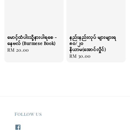
မောင့်ထံပါးသို့နားပါရစေ -
နည်းနည်းလုပ် များများရ
နေဗလ် (Burmese Book)
၈၀/၂၀
နိယာမ(အောင်လှိုင်)
Regular
RM 20.00
Regular
RM 30.00
price
price
Follow us