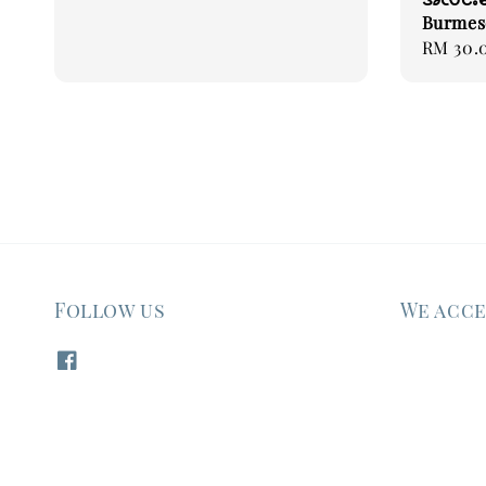
Burmes
Regular
RM 30.
price
Follow us
We acc