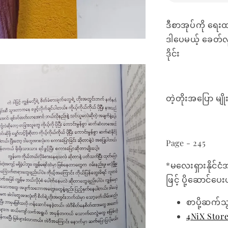
ဒီစာအုပ်ကို ရ
ဒါပေမယ့် ခေတ်လူင
ဒိုင်း
တဲ့တိုးအပြော မျိုး
Page - 245
*မလေးရှားနိုင်ငံ
ဖြင့် ပို့ဆောင်ပ
စာပို့ဆက်သ
4NiX Stor