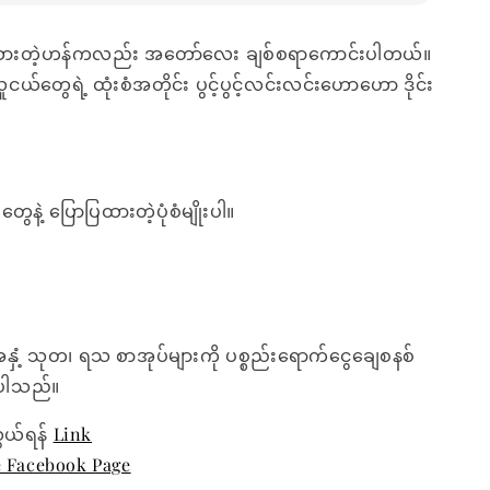
ေးထားတဲ့ဟန်ကလည်း အတော်လေး ချစ်စရာကောင်းပါတယ်။
ယ်တွေရဲ့ ထုံးစံအတိုင်း ပွင့်ပွင့်လင်းလင်းဟောဟော ဒိုင်း
တွေနဲ့ ပြောပြထားတဲ့ပုံစံမျိုးပါ။
အနှံ့ သုတ၊ ရသ စာအုပ်များကို ပစ္စည်းရောက်ငွေချေစနစ်
ေးပါသည်။
ွယ်ရန်
Link
e Facebook Page