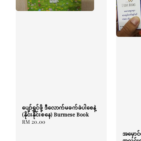
ပျော်ရွှင်ဖို့ ဒီလောက်မခက်ခဲပါစေနဲ့
(နိုင်းနိုင်းစနေ) Burmese Book
Regular
RM 20.00
price
အမှောင်ထ
အလင်းရ