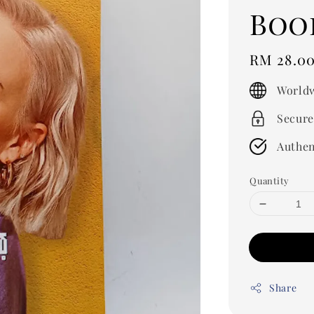
Boo
Regular
RM 28.0
price
Worldw
Secure
Authen
Quantity
Share