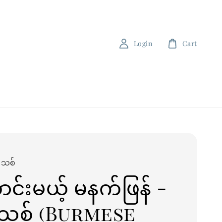
Login
Cart
းသစ်
ာင်းမယ့် မနက်ဖြန် -
သစ် (Burmese