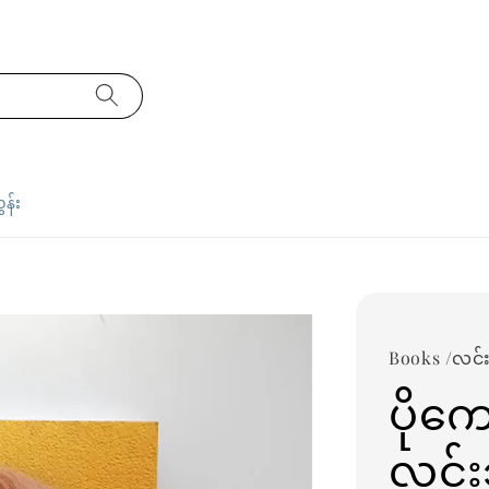
ှန်း
Books /လင်
ပိုကေ
လင်း