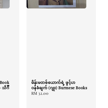
 Book
မိန်းမတစ်ယောက်ရဲ့ ဖွင့်ဟ
င်္ဂီ
ဝန်ခံချက် (ဂျုး) Burmese Books
Regular
RM 32.00
price