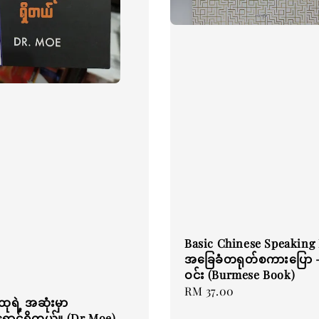
Basic Chinese Speaking
အခြေခံတရုတ်စကားပြော - သိ
ဝင်း (Burmese Book)
Regular
RM 37.00
ုရဲ့ အဆုံးမှာ
price
ောင်ရှိတယ်။ (Dr Moe)