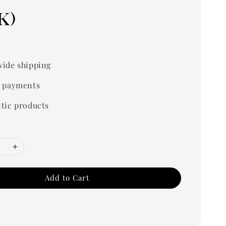
k)
0
ide shipping
 payments
tic products
Add to Cart