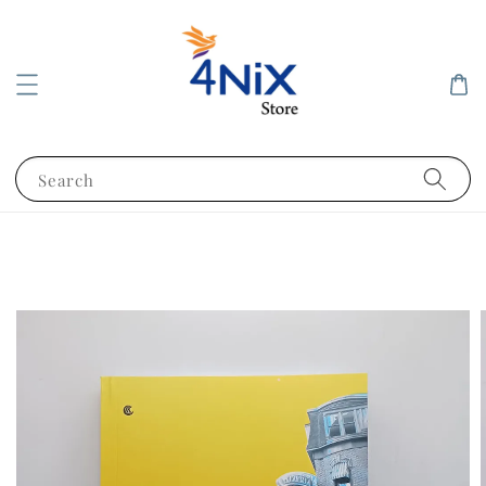
Search