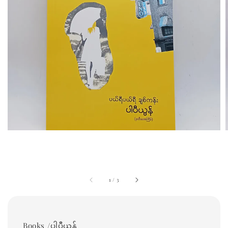
1
/
3
Books /ပါပီယွန်