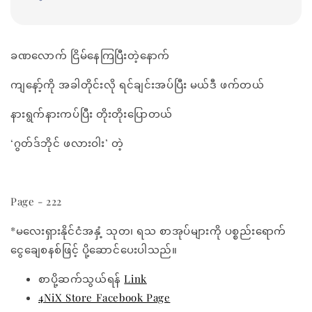
ခဏလောက် ငြိမ်နေကြပြီးတဲ့နောက်
ကျနော့်ကို အခါတိုင်းလို ရင်ချင်းအပ်ပြီး မယ်ဒီ ဖက်တယ်
နားရွက်နားကပ်ပြီး တိုးတိုးပြောတယ်
‘ဂွတ်ဒ်ဘိုင် ဖလားဝါး’ တဲ့
Page - 222
*မလေးရှားနိုင်ငံအနှံ့ သုတ၊ ရသ စာအုပ်များကို ပစ္စည်းရောက်
ငွေချေစနစ်ဖြင့် ပို့ဆောင်ပေးပါသည်။
စာပို့ဆက်သွယ်ရန်
Link
4NiX Store Facebook Page