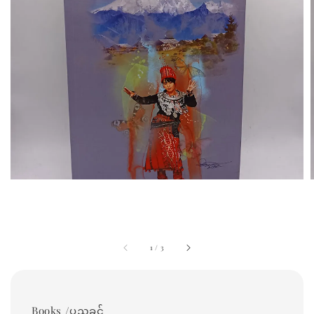
1
/
3
Books /ပုညခင်