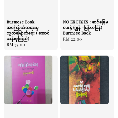
Burmese Book
NO EXCUSES : ဆင်ခြေမ
အကြောက်တရားမှ
ပေးနဲ့ (ဂျွန် -မြန်မာပြန်)
လွတ်မြောက်ရေး ( အောင်
Burmese Book
ဆန်းစုကြည်)
Regular
RM 22.00
Regular
RM 35.00
price
price