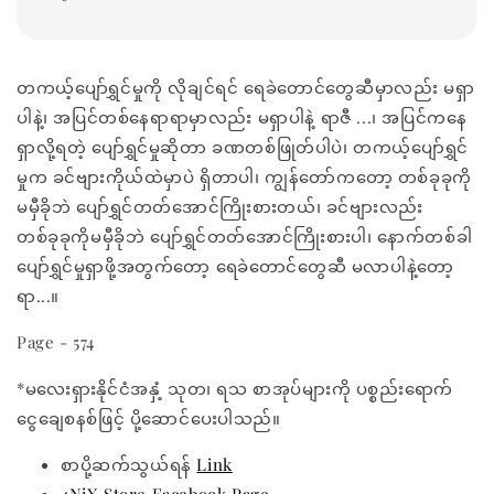
တကယ့်ပျော်ရွှင်မှုကို လိုချင်ရင် ရေခဲတောင်တွေဆီမှာလည်း မရှာ
ပါနဲ့၊ အပြင်တစ်နေရာရာမှာလည်း မရှာပါနဲ့ ရာဇီ ...၊ အပြင်ကနေ
ရှာလို့ရတဲ့ ပျော်ရွှင်မှုဆိုတာ ခဏတစ်ဖြုတ်ပါပဲ၊ တကယ့်ပျော်ရွှင်
မှုက ခင်ဗျားကိုယ်ထဲမှာပဲ ရှိတာပါ၊ ကျွန်တော်ကတော့ တစ်ခုခုကို
မမှီခိုဘဲ ပျော်ရွှင်တတ်အောင်ကြိုးစားတယ်၊ ခင်ဗျားလည်း
တစ်ခုခုကိုမမှီခိုဘဲ ပျော်ရွှင်တတ်အောင်ကြိုးစားပါ၊ နောက်တစ်ခါ
ပျော်ရွှင်မှုရှာဖို့အတွက်တော့ ရေခဲတောင်တွေဆီ မလာပါနဲ့တော့
ရာ...။
Page - 574
*မလေးရှားနိုင်ငံအနှံ့ သုတ၊ ရသ စာအုပ်များကို ပစ္စည်းရောက်
ငွေချေစနစ်ဖြင့် ပို့ဆောင်ပေးပါသည်။
စာပို့ဆက်သွယ်ရန်
Link