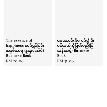
The essence of
ဓားတောင်ကိုကျော်၍ မီး
happiness ပျော်ရွှင်ခြင်း
ပင်လယ်ကိုဖြတ်မည်(မြ
အနှစ်သာရ (နူးနူးအောင်)
သန်းတင့်) Burmese
Burmese Book
Book
Regular
RM 20.00
Regular
RM 35.00
price
price