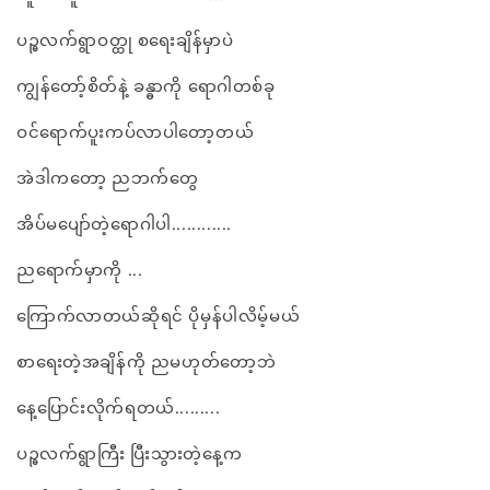
ပဉ္ဓလက်ရွာဝတ္ထု စရေးချိန်မှာပဲ
ကျွန်တော့်စိတ်နဲ့ ခန္ဓာကို ရောဂါတစ်ခု
ဝင်ရောက်ပူးကပ်လာပါတော့တယ်
အဲဒါကတော့ ညဘက်တွေ
အိပ်မပျော်တဲ့ရောဂါပါ............
ညရောက်မှာကို ...
ကြောက်လာတယ်ဆိုရင် ပိုမှန်ပါလိမ့်မယ်
စာရေးတဲ့အချိန်ကို ညမဟုတ်တော့ဘဲ
နေ့ပြောင်းလိုက်ရတယ်.........
ပဉ္ဓလက်ရွာကြီး ပြီးသွားတဲ့နေ့က