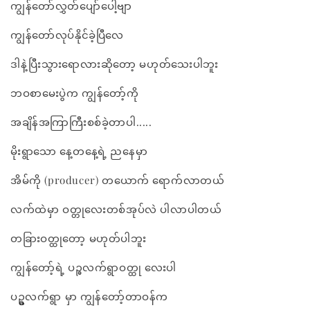
ကျွန်တော်လွှတ်ပျော်ပေါ့ဗျာ
ကျွန်တော်လုပ်နိုင်ခဲ့ပြီလေ
ဒါနဲ့ပြီးသွားရောလားဆိုတော့ မဟုတ်သေးပါဘူး
ဘဝစာမေးပွဲက ကျွန်တော့်ကို
အချိန်အကြာကြီးစစ်ခဲ့တာပါ.....
မိုးရွာသော နေ့တနေ့ရဲ့ ညနေမှာ
အိမ်ကို (producer) တယောက် ရောက်လာတယ်
လက်ထဲမှာ ဝတ္တုလေးတစ်အုပ်လဲ ပါလာပါတယ်
တခြားဝတ္ထုတော့ မဟုတ်ပါဘူး
ကျွန်တော့်ရဲ့ ပဉ္ဓလက်ရွာဝတ္ထု လေးပါ
ပဥ္ဓလက်ရွာ မှာ ကျွန်တော့်တာဝန်က