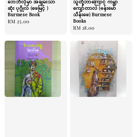
ဘေဘီလုံမှာ အချမ်းသာ
သူတို့ဘာကြောင့် ကမ္ဘာ
ဆုံး ပုဂ္ဂိုလ် (ဖေမြင့် )
ကျော်တာလဲ (ဗန်းမော်
Burmese Book
သိန်းဖေ) Burmese
Books
Regular
RM 25.00
Regular
RM 18.00
price
price