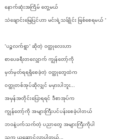
နောက်ဆုံးအကြိမ် တွေ့မယ်
သဲချောင်းမြေပြင်ဟာ မင်းရဲ့သခ်ျိုင်း ဖြစ်စေရမယ် "
"ပဉ္ဓလက်ရွာ" ဆိုတဲ့ ဝတ္ထုလေးဟာ
စာပေခရီးတလျှောက် ကျွန်တော့်ကို
မှတ်မှတ်ရရရှိစေခဲ့တဲ့ ဝတ္ထုတွေထဲက
ဝတ္ထုတစ်အုပ်ဆိုလျှင် မမှားပါဘူး...
အမှန်အတိုင်းပြောရရင် ဒီစာအုပ်က
ကျွန်တော့်ကို အများကြီးပင်ပန်းစေခဲ့ပါတယ်
ဘဝနဲ့ပက်သက်တဲ့ ပညာတွေ အများကြီးကိုပါ
သူက ယူဆောင်လာပါတယ်...