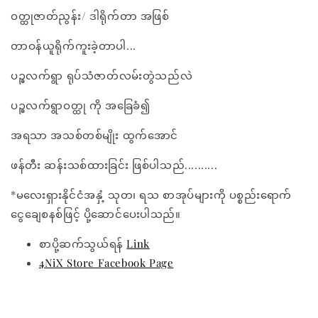
ဝတ္ထုဇာတ်ညွန်း/ ဒါရိုက်တာ အဖြစ်
တာဝန်ယူရိုက်ကူးခဲ့တာပါ...
ပဉ္ဓလက်ရွာ ရုပ်သံဇာတ်လမ်းတွဲသည်လဲ
ပဉ္ဓလက်ရွာဝတ္ထု ကို အခြေခံ၍
အရသာ အသစ်တစ်မျိုး ထွက်အောင်
ဖန်တီး ဆန်းသစ်ထားခြင်း ဖြစ်ပါသည်..........
*မလေးရှားနိုင်ငံအနှံ့ သုတ၊ ရသ စာအုပ်များကို ပစ္စည်းရောက်
ငွေချေစနစ်ဖြင့် ပို့ဆောင်ပေးပါသည်။
စာပို့ဆက်သွယ်ရန်
Link
4NiX Store Facebook Page