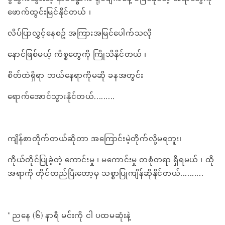
ဖောက်ထွင်းမြင်နိုင်တယ် ၊
လိပ်ပြာလွှင့်နေစဥ် အကြားအမြင်ပေါက်သလို
နောင်ဖြစ်မယ့် ကိစ္စတွေကို ကြိုသိနိုင်တယ် ၊
စိတ်ထဲရှိရာ ဘယ်နေရာကိုမဆို ခနအတွင်း
ရောက်အောင်သွားနိုင်တယ်.........
ကျိန်စာတိုက်တယ်ဆိုတာ အကြောင်းမဲ့တိုက်လို့မရဘူး၊
ကိုယ်တိုင်ပြုခဲ့တဲ့ ကောင်းမှု ၊ မကောင်းမှု တစုံတရာ ရှိရမယ် ၊ ထို
အရာကို တိုင်တည်ပြီးတော့မှ သစ္စာပြုကျိန်ဆိုနိုင်တယ်..........
" ညနေ (၆) နာရီ မင်းကို ငါ ပထမဆုံးနဲ့