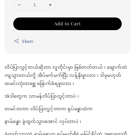
Add to Cart
Share
လိပ်ပြာလွှင့်တယ်ဆိုတာ လူတိုင်းမှာ ဖြစ်တတ်တယ် ၊ ချောက်ထဲ
ကျသွားတယ်လို့ အိပ်မက်မက်ပြီး လန့်နိုးဖူးလား ၊ ဒါမှမဟုတ်
ထမင်းလုံးတစ္ဆေ ခြောက်ခံရဖူးလား ၊
အဲဒါတွေက သာမန်လိပ်ပြာလွှင့်တာပဲ ၊
တမင်တကာ လိပ်ပြာလွှင့်တာက ရုပ်ခန္ဓာထဲက
နာမ်ခန္ဓာ ခွဲထွက်သွားအောင် လုပ်တာပဲ ၊
ခွဲထွက်သွားတဲ့ နာမ်ခန္ဓာက ရုပ်မျက်စိနဲ့ မမြင်နိုင်တဲ့ အရာတွေကို