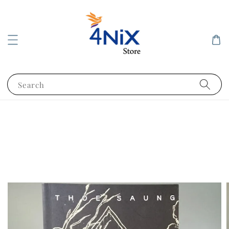
Search