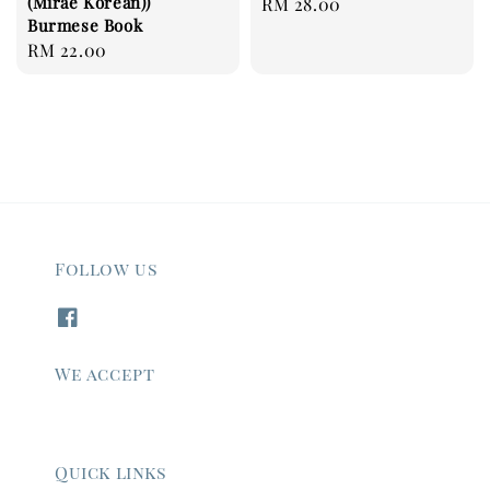
(Mirae Korean))
Regular
RM 28.00
Burmese Book
price
Regular
RM 22.00
price
Follow us
We accept
Quick links