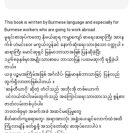
This book is written by Burmese language and especially for 
Burmese workers who are going to work abroad .
မူရင်းစာအုပ်ကတော့ နိုဗယ်ဆုရ ကမ္ဘာ‌‌ကျော် စာရေးဆရာကြီး အားန
က်စ် ဟဲမင်းဝေး မကွယ်လွန်ခင် နောက်ဆုံးရေးသားခဲ့သော ၀တ္ထုပါ ။
ဆရာကြီး မောင်ဆုရှင် မြန်မာဘာသာအဖြစ် ပြန်ဆိုခဲ့ပြီး
၁၉၆၈ခုနှစ်မှာအမျိုးသားစာပေ ဘာသာပြန် (ပထမဆု)ကို ရရှိခဲ့ပါ
တယ်။
ယခု ပဉ္စမအကြိမ်အဖြစ် အင်္ဂလိပ်-မြန်မာနှစ်ဘာသာဖြင့် ပြန်လည်
ထွက်ရှိလာတာဖြစ်ပါတယ် ။
'ဆန်တီယာဂို' ဆိုတဲ့ တံငါသည် အဘိုးအို တစ်ယောက်
ပင်လယ်ထဲငါးဖမ်းထွက်သည့် အကြောင်းရေးသားထားသည့် စွန့်စား
ဇာတ်လမ်းတစ်ပုဒ်ပါ။
ဘ၀တစ်ခုမှာ အခက်အခဲ အဆင်မပြေမှုတွေ
စိတ်ဓာတ်ကျစရာတွေ၊ အရာအားလုံး အရှုံးပေးချင်လောက်ထဲအထိ
ကြုံလာချိန် ဖတ်ရှုဖို့ အသင့်တော်ဆုံး စာအုပ်လေးပါပဲ ။