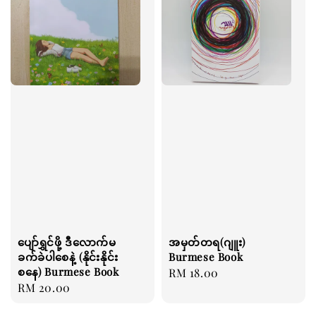
ပျော်ရွှင်ဖို့ ဒီလောက်မ
အမှတ်တရ(ဂျူး)
ခက်ခဲပါစေနဲ့ (နိုင်းနိုင်း
Burmese Book
စနေ) Burmese Book
Regular
RM 18.00
Regular
RM 20.00
price
price