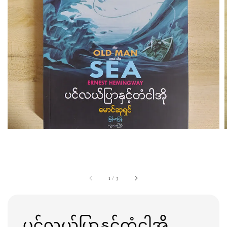
1
/
3
ပင်လယ်ပြာနှင့်တံငါအို