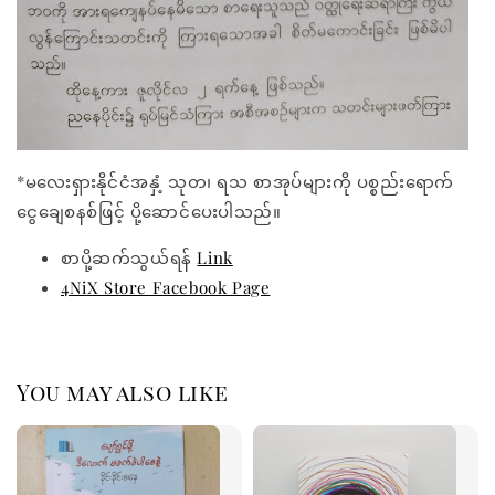
*မလေးရှားနိုင်ငံအနှံ့ သုတ၊ ရသ စာအုပ်များကို ပစ္စည်းရောက်
ငွေချေစနစ်ဖြင့် ပို့ဆောင်ပေးပါသည်။
စာပို့ဆက်သွယ်ရန်
Link
4NiX Store Facebook Page
You may also like