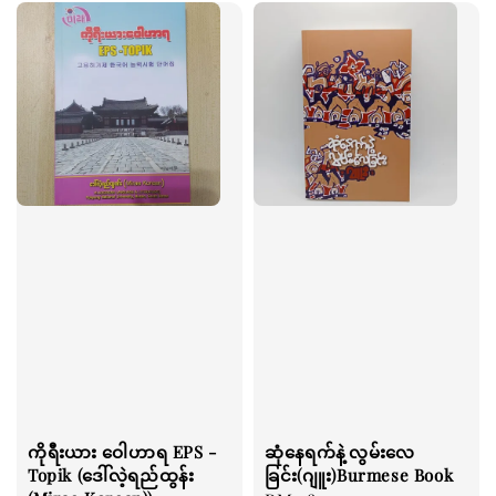
ကိုရီးယား ဝေါဟာရ EPS -
ဆုံနေရက်နဲ့လွမ်းလေ
Topik (ဒေါ်လဲ့ရည်ထွန်း
ခြင်း(ဂျူး)Burmese Book