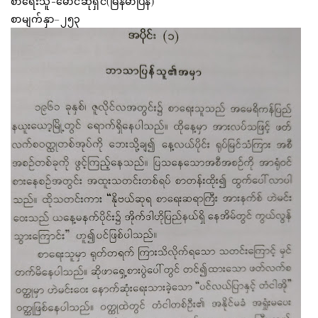
စာရေးသူ-မောင်ဆုရှင်(မြန်မာပြန်)
စာမျက်နှာ–၂၅၃