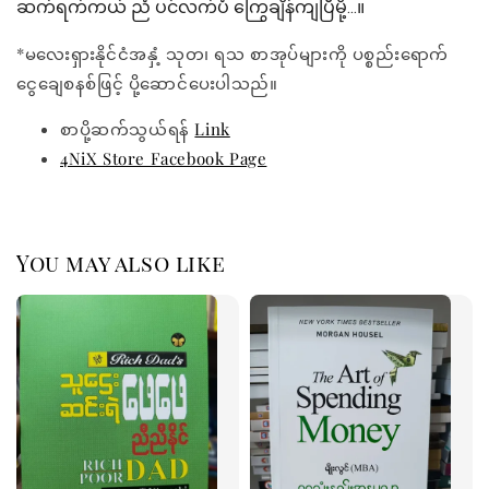
ဆက်ရက်ကယ် ညံ ပင်လက်ပံ ကြွေချိန်ကျပြီမို့...။
*မလေးရှားနိုင်ငံအနှံ့ သုတ၊ ရသ စာအုပ်များကို ပစ္စည်းရောက်
ငွေချေစနစ်ဖြင့် ပို့ဆောင်ပေးပါသည်။
စာပို့ဆက်သွယ်ရန်
Link
4NiX Store Facebook Page
You may also like