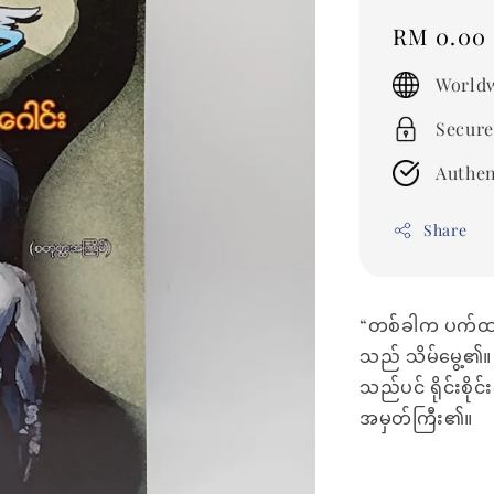
Regular
RM 0.00
price
Worldw
Secure
Authen
Share
“တစ်ခါက ပက်ထရစ
သည် သိမ်မွေ့၏။
သည်ပင် ရိုင်းစိ
အမှတ်ကြီး၏။