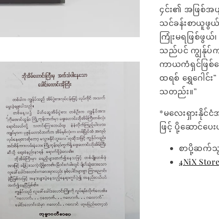
၄င်း၏ အဖြစ်အပျက
သင်ခန်းစာယူဖွယ်
ကြုံးမရဖြစ်ဖွယ်
သည်ပင် ကျွန်ုပ
ကာယကံရှင်ဖြစ်သေ
ထရစ် ရွှေဂေါင်း
သတည်း။”
*မလေးရှားနိုင်ငံ
ဖြင့် ပို့ဆောင်ပ
စာပို့ဆက်သ
4NiX Stor