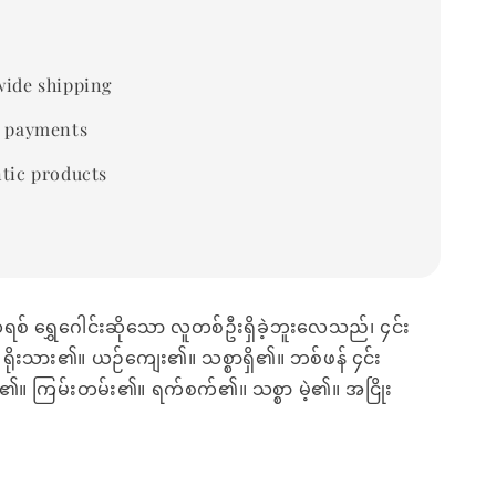
ide shipping
 payments
tic products
် ရွှေဂေါင်းဆိုသော လူတစ်ဦးရှိခဲ့ဘူးလေသည်၊ ၄င်း
 ရိုးသား၏။ ယဉ်ကျေး၏။ သစ္စာရှိ၏။ ဘစ်ဖန် ၄င်း
ုင်း၏။ ကြမ်းတမ်း၏။ ရက်စက်၏။ သစ္စာ မဲ့၏။ အငြိုး