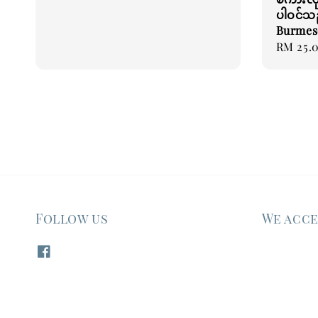
price
ပါဝင်သည
Burmes
Regular
RM 25.
price
Follow us
We acc