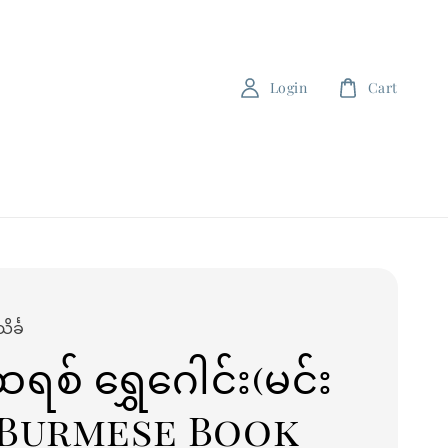
Login
Cart
င်္ခ
ရစ် ရွှေဂေါင်း(မင်း
္ခ)Burmese Book