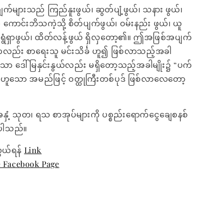
်များသည် ကြည်နူးဖွယ်၊ ဆွတ်ပျံ့ဖွယ်၊ သနား ဖွယ်၊
 ကောင်းဘိသကဲ့သို့ စိတ်ပျက်ဖွယ်၊ ဝမ်းနည်း ဖွယ်၊ ယူ
၊ ရွံရှာဖွယ်၊ ထိတ်လန့်ဖွယ် ရှိလှတော့၏။ ဤအဖြစ်အပျက်
်ကလည်း စာရေးသူ မင်းသိင်္ခ ဟူ၍ ဖြစ်လာသည့်အခါ
ာ ဒေါ်မြနှင်းနွယ်လည်း မရှိတော့သည့်အခါမျိုး၌ “ပက်
” ဟူသော အမည်ဖြင့် ဝတ္ထုကြီးတစ်ပုဒ် ဖြစ်လာလေတော့
အနှံ့ သုတ၊ ရသ စာအုပ်များကို ပစ္စည်းရောက်ငွေချေစနစ်
ေးပါသည်။
ွယ်ရန်
Link
e Facebook Page