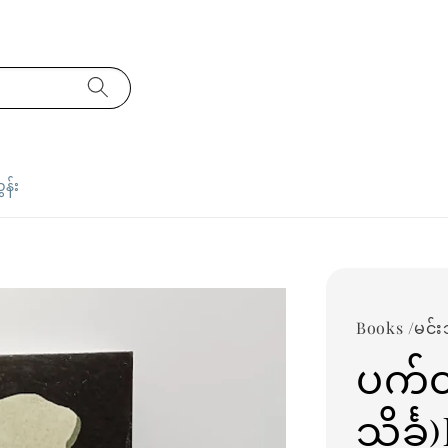
ှန်း
Books /မင်းသိ
ပက်ထ
သိင်