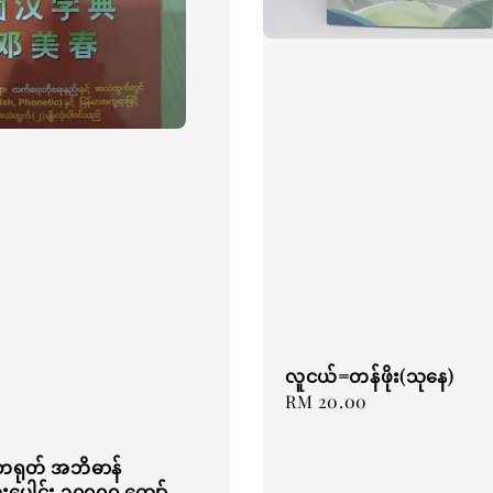
လူငယ်=တန်ဖိုး(သုနေ)
Regular
RM 20.00
price
-တရုတ် အဘိဓာန်
းပေါင်း ၁၀၀၀၀ ကျော်