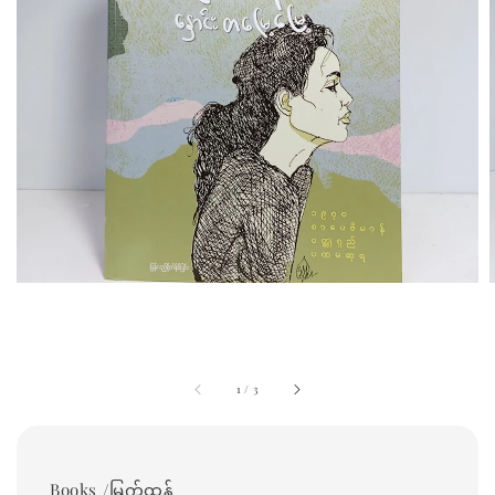
1
/
3
Books /မြက်ထန်