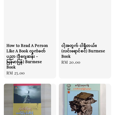
How to Read A Person
ငါ့အတွက် ငါရှိတယ်။
Like A Book လူကဲခတ်
(လင်းရောင်စင်) Burmese
ပညာ (ဒိုဂျေဆန်း -
Book
မြန်မာပြန်) Burmese
Regular
RM 20.00
Book
price
Regular
RM 25.00
price