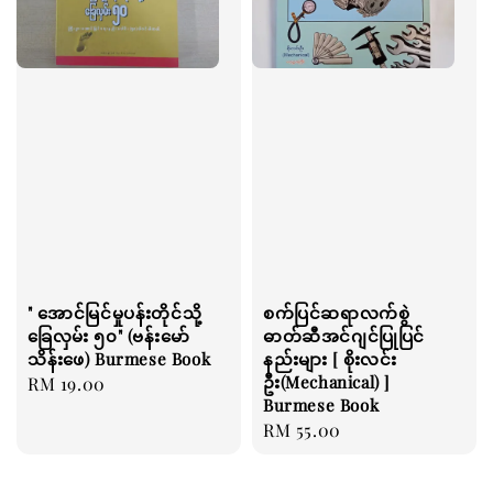
" အောင်မြင်မှုပန်းတိုင်သို့
စက်ပြင်ဆရာလက်စွဲ
ခြေလှမ်း ၅၀" (ဗန်းမော်
ဓာတ်ဆီအင်ဂျင်ပြုပြင်
သိန်းဖေ) Burmese Book
နည်းများ [ စိုးလင်း
ဦး(Mechanical) ]
Regular
RM 19.00
Burmese Book
price
Regular
RM 55.00
price