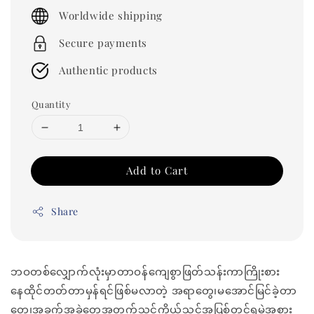
price
Worldwide shipping
Secure payments
Authentic products
Quantity
Add to Cart
Share
ဘဝတစ်လျှောက်လုံးမှာတာဝန်ကျေစွာဖြတ်သန်းကာကြိုးစား
နေထိုင်တတ်တာမှန်ရင်ဖြစ်မလာတဲ့ အရာတွေ၊မအောင်မြင်ခဲ့တာ
တွေ၊အခက်အခဲတွေအတွက်သင့်ကိုယ်သင်အပြစ်တင်ရမဲ့အစား