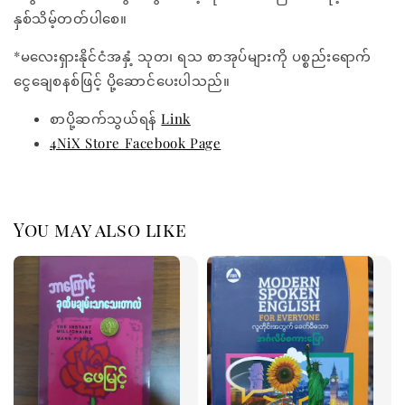
နှစ်သိမ့်တတ်ပါစေ။
*မလေးရှားနိုင်ငံအနှံ့ သုတ၊ ရသ စာအုပ်များကို ပစ္စည်းရောက်
ငွေချေစနစ်ဖြင့် ပို့ဆောင်ပေးပါသည်။
စာပို့ဆက်သွယ်ရန်
Link
4NiX Store Facebook Page
You may also like