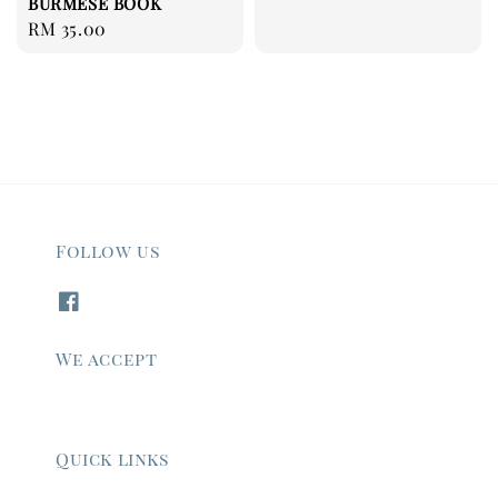
BURMESE BOOK
price
Regular
RM 35.00
price
Follow us
We accept
Quick links