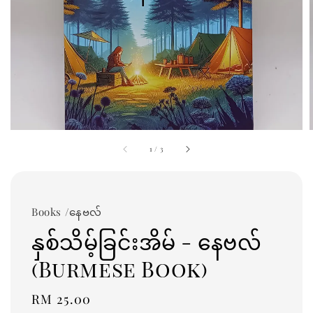
1
/
3
Books /နေဗလ်
နှစ်သိမ့်ခြင်းအိမ် - နေဗလ်
(Burmese Book)
Regular
RM 25.00