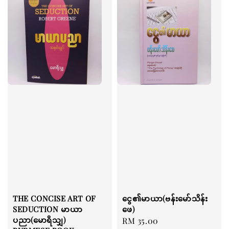
THE CONCISE ART OF
ငွေ၏မာယာ(ဗန်းမော်သိန်း
SEDUCTION မာယာ
ဖေ)
ပညာ(မောရိသျှ)
Regular
RM 35.00