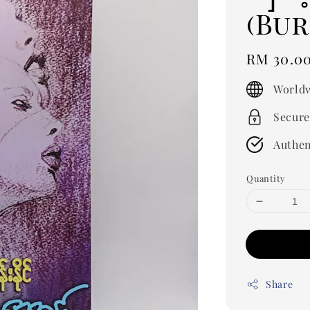
(Bu
Regular
RM 30.0
price
Worldw
Secure
Authen
Quantity
Share