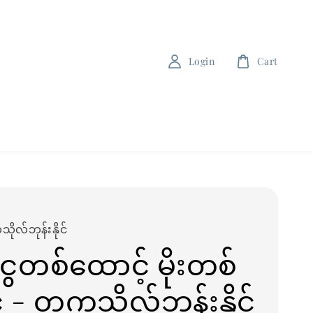
Login
Cart
ိုလ်ဘုန်းနိုင်
ငွေတစ်ထောင့် မိုးတစ်
့် - တက္ကသိုလ်ဘုန်းနိုင်