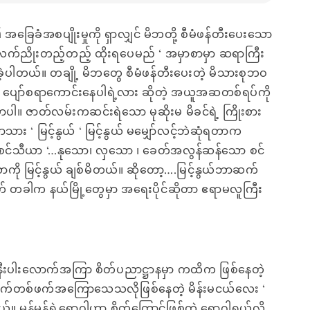
ေခံအစပျိုးမှုကို ရှာလျှင် မိဘတို့ စီမံဖန်တီးပေးသော
 လက်ညိုးတည့်တည့် ထိုးရပေမည် ‘ အမှာစာမှာ ဆရာကြီး
ဲ့ပါတယ်။ တချို့ မိဘတွေ စီမံဖန်တီးပေးတဲ့ မိသားစုဘဝ
ော်စရာကောင်းနေပါရဲ့လား ဆိုတဲ့ အယူအဆတစ်ရပ်ကို
ပါ။ ဇာတ်လမ်းကဆင်းရဲသော မုဆိုးမ မိခင်ရဲ့ ကြိုးစား
း ‘ မြင့်နွယ် ‘ မြင့်နွယ် မမျှော်လင့်ဘဲဆုံရတာက
‘ စင်သီယာ ‘…နုသော၊ လှသော ၊ ခေတ်အလွန်ဆန်သော စင်
ကို မြင့်နွယ် ချစ်မိတယ်။ ဆိုတော့….မြင့်နွယ်ဘာဆက်
 တခါက နယ်မြို့တွေမှာ အရေးပိုင်ဆိုတာ ဧရာမလူကြီး
နီးပါးလောက်အကြာ စိတ်ပညာဋ္ဌာနမှာ ကထိက ဖြစ်နေတဲ့
 လက်တစ်ဖက်အကြောသေသလိုဖြစ်နေတဲ့ မိန်းမငယ်လေး ‘
ံရတယ်။ မွန်မွန်ရဲ့ရောဂါဟာ စိတ်ကြောင့်ဖြစ်တဲ့ ရောဂါရယ်လို့