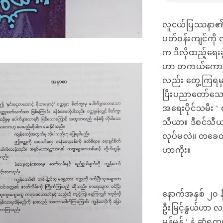
လူငယ်ပြဿနာ၏ အခြ
ပတ်ဝန်းကျင်ကို
က ဒီလိုထည့်ရေးခ
ဟာ တကယ်ကော ပျ
လည်း တွေ့ကြရမှာ
ပြီးပညာတော်သောသာ
အရေးပိုင်သမီး 
သီယာ။ ဒီစင်သီယာ
လုပ်မလဲ။ တခေတ်
ဟာကိုး။
နောက်အနှစ် ၂၀ 
ဦးမြင့်နွယ်ဟာ
မွန်မွန် ‘ နဲ့ ဆု