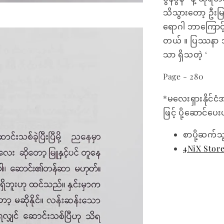
သိသွားတော့ ဦးမြ
ရောဂါ ဘာကြောင့
တယ် ။ ပြဿနာ အမှ
သာ ရှိသတဲ့ ‘
Page - 280
*မလေးရှားနိုင်ငံ
ဖြင့် ပို့ဆောင်ပ
စာပို့ဆက်သ
4NiX Stor