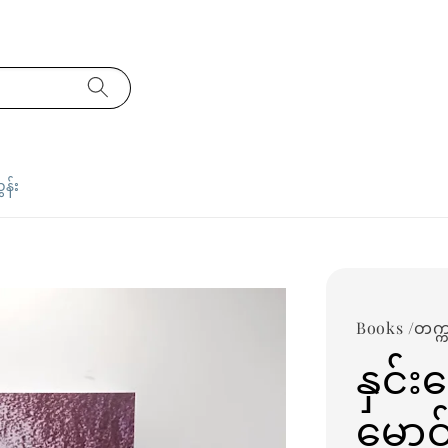
ှန်း
Books /တက္ကသ
နှင်း
မှောင