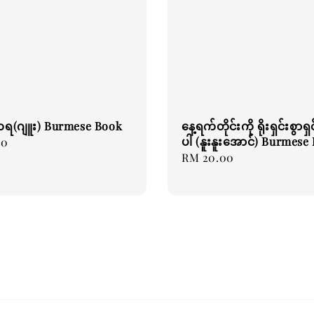
ရ(ဂျူး) Burmese Book
နေ့ရက်တိုင်းကို ရိုးရှင်းစွာရ
ပါ (နူးနူးအောင်) Burmese
00
Regular
RM 20.00
price