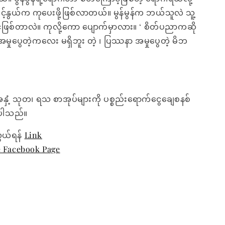
င့်နွယ်က ကုပေးဖို့ဖြစ်လာတယ်။ မွန်မွန်က ဘယ်သူလဲ သူ့
်ဖြစ်တာလဲ။ ကုလို့ကော ပျောက်မှာလား။ ‘ စိတ်ပညာကဆို
ုပွေတဲ့ကလေး မရှိဘူး တဲ့ ၊ ပြဿနာ အမှုပွေတဲ့ မိဘ
အနှံ့ သုတ၊ ရသ စာအုပ်များကို ပစ္စည်းရောက်ငွေချေစနစ်
ေးပါသည်။
ွယ်ရန်
Link
e Facebook Page