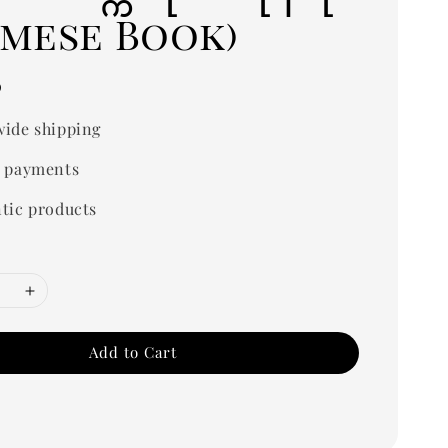
rmese Book)
0
ide shipping
 payments
tic products
Add to Cart