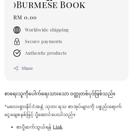
)Burmese Book
Regular
RM 0.00
price
Worldwide shipping
Secure payments
Authentic products
Share
စာရေးသူကိုပေါက်ရေးသားသော ဝတ္ထုတစ်ပုဒ်ဖြစ်သည်။
*မလေးရှားနိုင်ငံအနှံ့ သုတ၊ ရသ စာအုပ်များကို ပစ္စည်းရောက်
ငွေချေစနစ်ဖြင့် ပို့ဆောင်ပေးပါသည်။
စာပို့ဆက်သွယ်ရန်
Link