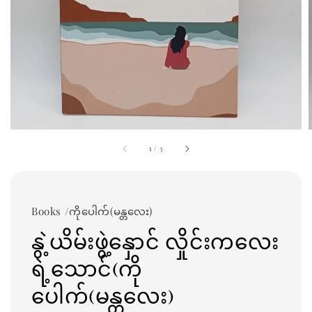
1
/
3
Books /ကိုပေါက်(မန္တလေး)
နွဲ့ယိမ်းဖွဲ့နှောင် လှိုင်းကလေး
ရဲ့သောင်(ကို
ပေါက်(မန္တလေး)