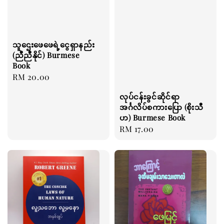
သူဌေးဖေဖေရဲ့ငွေရှာနည်း
(ညီညီနိုင်) Burmese
Book
Regular
RM 20.00
price
လုပ်ငန်းခွင်ဆိုင်ရာ
အင်္ဂလိပ်စကားပြော (စိုးသီ
ဟ) Burmese Book
Regular
RM 17.00
price