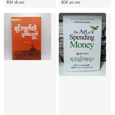
Regular
RM 18.00
Regular
RM 20.00
price
price