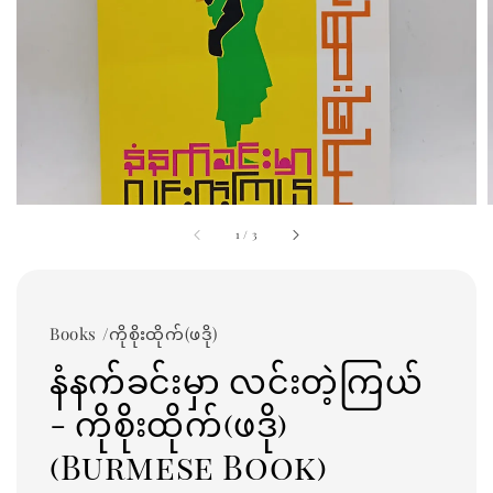
1
/
3
Books /ကိုစိုးထိုက်(ဖဒို)
နံနက်ခင်းမှာ လင်းတဲ့ကြယ်
- ကိုစိုးထိုက်(ဖဒို)
(Burmese Book)