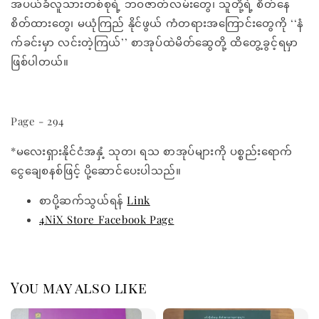
အပယ်ခံလူသားတစ်စုရဲ့ ဘဝဇာတ်လမ်းတွေ၊ သူတို့ရဲ့ စိတ်နေ
စိတ်ထားတွေ၊ မယုံကြည် နိုင်ဖွယ် ကံတရားအကြောင်းတွေကို ‘‘နံ
က်ခင်းမှာ လင်းတဲ့ကြယ်’’ စာအုပ်ထဲမိတ်ဆွေတို့ ထိတွေ့ခွင့်ရမှာ
ဖြစ်ပါတယ်။
Page - 294
*မလေးရှားနိုင်ငံအနှံ့ သုတ၊ ရသ စာအုပ်များကို ပစ္စည်းရောက်
ငွေချေစနစ်ဖြင့် ပို့ဆောင်ပေးပါသည်။
စာပို့ဆက်သွယ်ရန်
Link
4NiX Store Facebook Page
You may also like