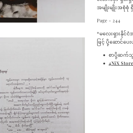
အမျိုးမျိုးအစုံ
Page - 244
*မလေးရှားနိုင်ငံ
ဖြင့် ပို့ဆောင်ပ
စာပို့ဆက်သ
4NiX Stor