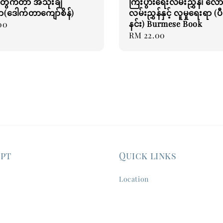
တွက်တာ အသုံးချ
ကြီးပွားရေးလမ်းညွှန်၊ လေ
(ဒေါက်တာကျော်စိန်)
လမ်းညွှန်နှင့် လူမှုရေးရာ (ပီ
နင်း) Burmese Book
00
Regular
RM 22.00
price
ept
Quick links
Location