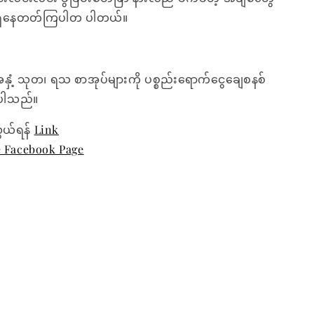
စုံ ရှိနေတတ်ကြပါတ ပါတယ်။
အနှံ့ သုတ၊ ရသ စာအုပ်များကို ပစ္စည်းရောက်ငွေချေစနစ်
ေးပါသည်။
ွယ်ရန်
Link
e Facebook Page