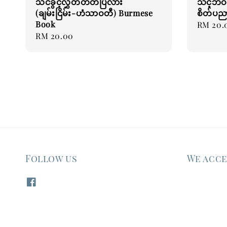
သင်ခွင့်လွှတ်တတ်ပြီလား
သင့်ဘဝ
(ချမ်းငြိမ်း-ဟံသာဝတီ) Burmese
စိတ်ပညာ
Book
Regular
RM 20.
Regular
RM 20.00
price
price
Follow us
We acc