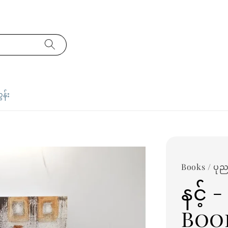
ှန်း
Books / ပုည
နင့်
Boo