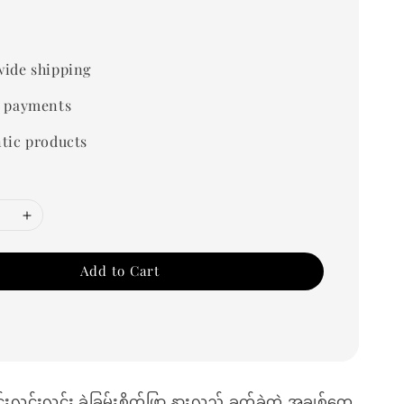
0
ide shipping
 payments
tic products
Add to Cart
င်းလင်းလင်း ခွဲခြမ်းစိတ်ဖြာ နားလည် ခက်ခဲတဲ့ အချစ်တွေ