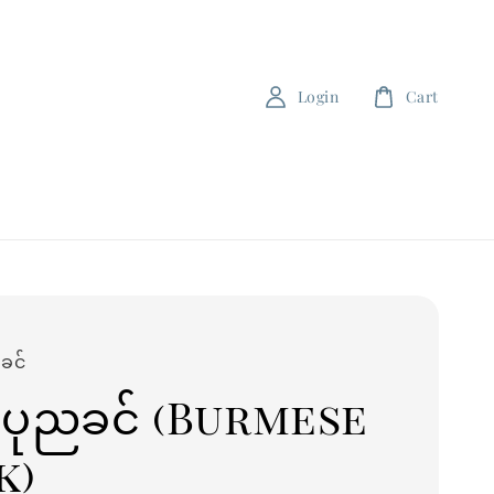
Login
Cart
ခင်
 - ပုညခင် (Burmese
k)