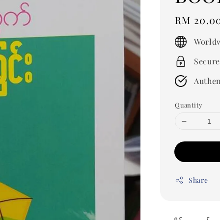
Regular
RM 20.0
price
Worldw
Secure
Authen
Quantity
Share