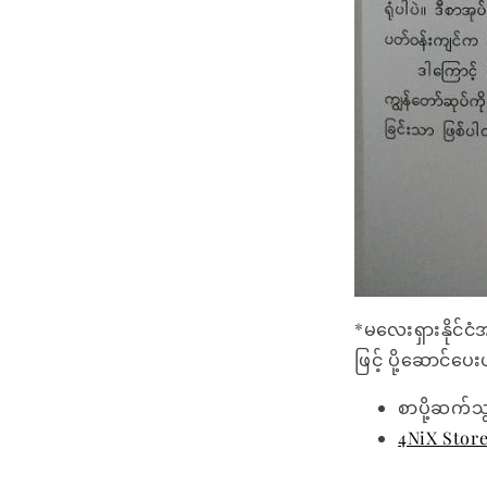
*မလေးရှားနိုင်ငံ
ဖြင့် ပို့ဆောင်ပ
စာပို့ဆက်သ
4NiX Stor