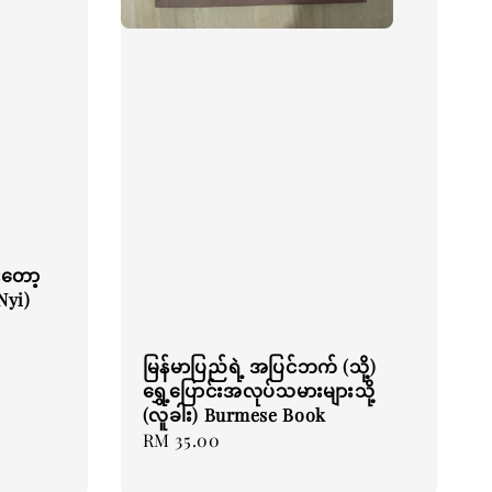
းတော့
Nyi)
မြန်မာပြည်ရဲ့ အပြင်ဘက် (သို့)
ရွှေ့ပြောင်းအလုပ်သမားများသို့
(လူခါး) Burmese Book
Regular
RM 35.00
price