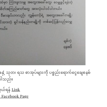
အနှံ့ သုတ၊ ရသ စာအုပ်များကို ပစ္စည်းရောက်ငွေချေစနစ်
ေးပါသည်။
ွယ်ရန်
Link
e Facebook Page