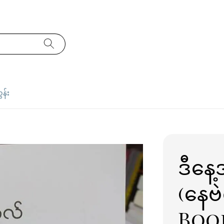
ှန်း
ဒီနေ
(နေဗ
Boo