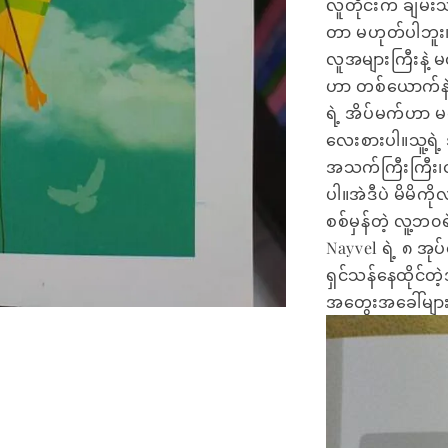
လူတိုင်းက ချမ်
တာ မဟုတ်ပါဘူး။ဘ
လူအများကြီးနဲ့ မ
ဟာ တစ်ယောက်နဲ့
ရဲ့ အိပ်မက်ဟာ မတ
လေးစားပါ။သူ့ရဲ့
အသက်ကြီးကြီး၊င
ပါ။အဲဒီပဲ မိမိက
စစ်မှန်တဲ့ လူ့ဘ၀ရ
Nayvel ရဲ့ ၈ အု
ရှင်သန်နေထိုင်
အတွေးအခေါ်များ