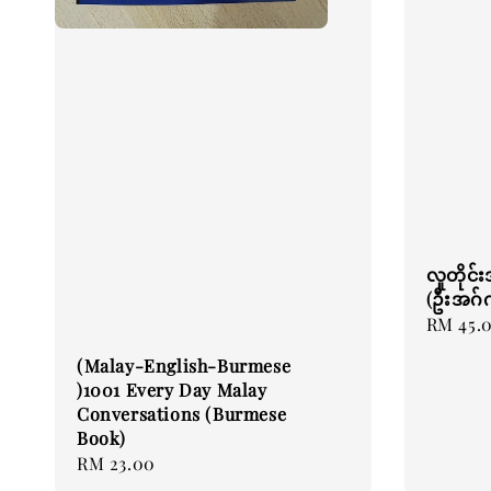
လူတိုင်
(ဦးအဂ်
Regular
RM 45.
price
(Malay-English-Burmese
)1001 Every Day Malay
Conversations (Burmese
Book)
Regular
RM 23.00
price