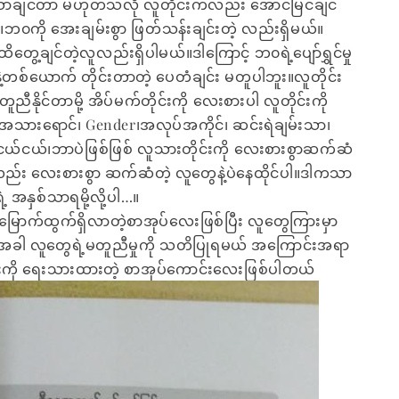
းသာချင်တာ မဟုတ်သလို လူတိုင်းကလည်း အောင်မြင်ချင်
၀ကို အေးချမ်းစွာ ဖြတ်သန်းချင်းတဲ့ လည်းရှိမယ်။
ထိတွေ့ချင်တဲ့လူလည်းရှိပါမယ်။ဒါကြောင့် ဘ၀ရဲ့ပျော်ရွှင်မှု
တစ်ယောက် တိုင်းတာတဲ့ ပေတံချင်း မတူပါဘူး။လူတိုင်း
ူညီနိုင်တာမို့ အိပ်မက်တိုင်းကို လေးစားပါ လူတိုင်းကို
 အသားရောင်၊ Gender၊အလုပ်အကိုင်၊ ဆင်းရဲချမ်းသာ၊
ယ်ငယ်၊ဘာပဲဖြစ်ဖြစ် လူသားတိုင်းကို လေးစားစွာဆက်ဆံ
ိုလည်း လေးစားစွာ ဆက်ဆံတဲ့ လူတွေနဲ့ပဲနေထိုင်ပါ။ဒါကသာ
ဲ့ အနှစ်သာရမို့လို့ပါ…။
ပ်မြောက်ထွက်ရှိလာတဲ့စာအုပ်လေးဖြစ်ပြီး လူတွေကြားမှာ
တဲ့အခါ လူတွေရဲ့မတူညီမှုကို သတိပြုရမယ် အကြောင်းအရာ
ကို ရေးသားထားတဲ့ စာအုပ်ကောင်းလေးဖြစ်ပါတယ်