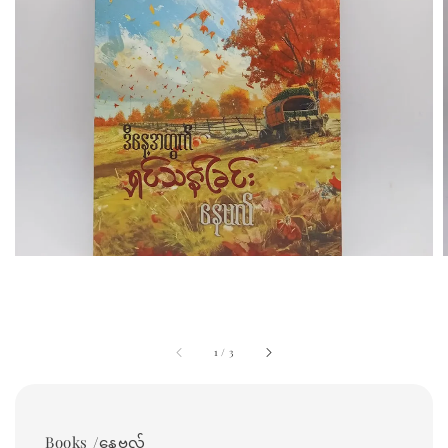
1
/
3
Books /နေဗလ်