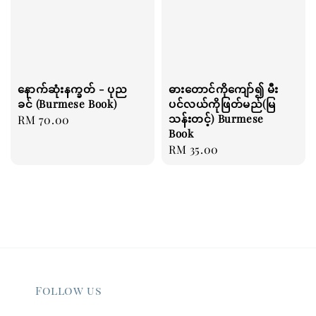
နောက်ဆုံးနက္ခတ် - ပုည
ဓားတောင်ကိုကျော်၍ မီး
ခင် (Burmese Book)
ပင်လယ်ကိုဖြတ်မည်(မြ
သန်းတင့်) Burmese
Regular
RM 70.00
Book
price
Regular
RM 35.00
price
Follow us