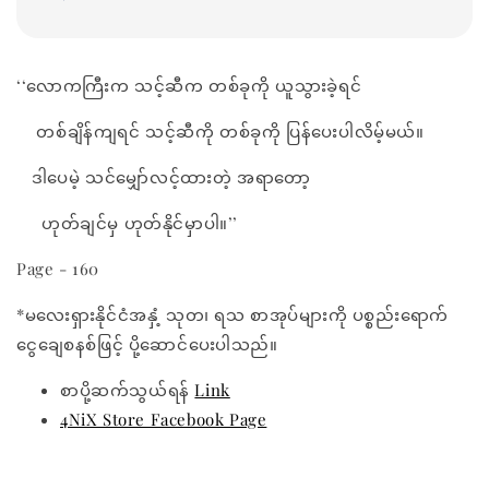
‘‘လောကကြီးက သင့်ဆီက တစ်ခုကို ယူသွားခဲ့ရင်
တစ်ချိန်ကျရင် သင့်ဆီကို တစ်ခုကို ပြန်ပေးပါလိမ့်မယ်။
ဒါပေမဲ့ သင်မျှော်လင့်ထားတဲ့ အရာတော့
ဟုတ်ချင်မှ ဟုတ်နိုင်မှာပါ။’’
Page - 160
*မလေးရှားနိုင်ငံအနှံ့ သုတ၊ ရသ စာအုပ်များကို ပစ္စည်းရောက်
ငွေချေစနစ်ဖြင့် ပို့ဆောင်ပေးပါသည်။
စာပို့ဆက်သွယ်ရန်
Link
4NiX Store Facebook Page