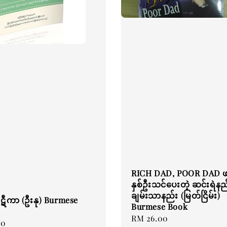
RICH DAD, POOR DAD
နှစ်ဦးသင်ပေးတဲ့ ဆင်းရဲနည
ချမ်းသာနည်း (မြတ်ငြိမ်း)
ဋီကာ (ဦးနု) Burmese
Burmese Book
Regular
RM 26.00
00