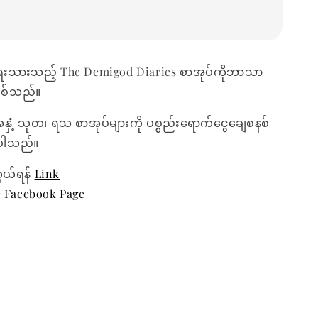
ေးသားသည့် The Demigod Diaries စာအုပ်ကိုဘာသာ
ဖြစ်သည်။
အနှံ့ သုတ၊ ရသ စာအုပ်များကို ပစ္စည်းရောက်ငွေချေစနစ်
ေးပါသည်။
ွယ်ရန်
Link
e Facebook Page