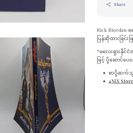
Share
Rick Riordan ရ
ပြန်ဆိုထားခြင်း
*မလေးရှားနိုင်ငံ
ဖြင့် ပို့ဆောင်ပ
စာပို့ဆက်သ
4NiX Stor