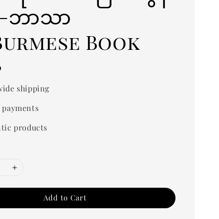
်-ဘာသာ
)Burmese Book
0
ide shipping
 payments
tic products
Add to Cart