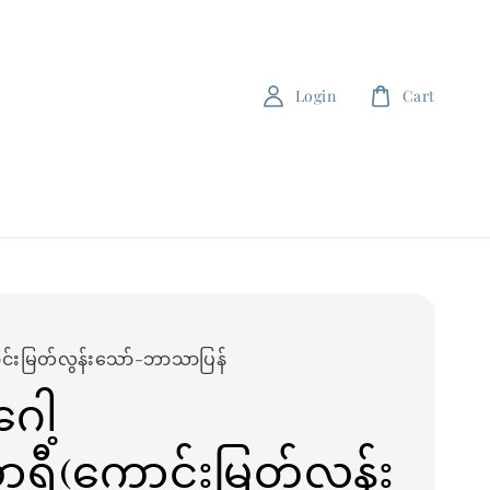
Login
Cart
င်းမြတ်လွန်းသော်-ဘာသာပြန်
ဂေါ့
ယာရီ(ကောင်းမြတ်လွန်း