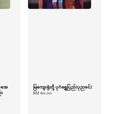
 ဖအေ
မြကျေးရုံတို့ ပုဂံရွှေပြည်(ပုညခင်)
်း
Regular
RM 60.00
price