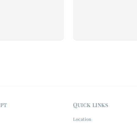
price
ept
Quick links
Location