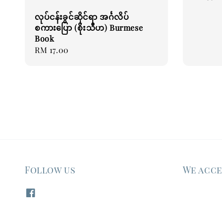
price
လုပ်ငန်းခွင်ဆိုင်ရာ အင်္ဂလိပ်
စကားပြော (စိုးသီဟ) Burmese
Book
Regular
RM 17.00
price
Follow us
We acc