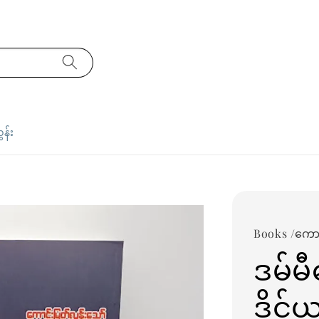
ှန်း
Books /ကော
ဒမ်မီ
ဒိုင်