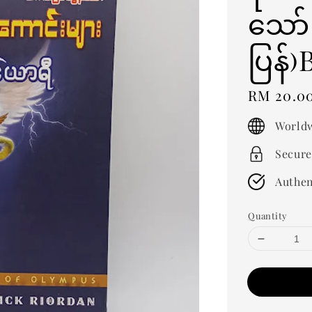
သော
ပြန်
Regular
RM 20.0
price
Worldw
Secure
Authen
Quantity