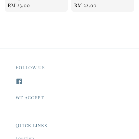
Regular
RM 23.00
Regular
RM 22.00
price
price
Follow us
We accept
Quick links
Location