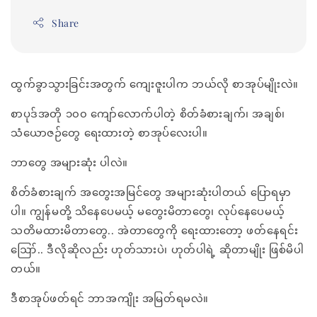
Share
ထွက်ခွာသွားခြင်းအတွက် ကျေးဇူးပါက ဘယ်လို စာအုပ်မျိုးလဲ။
စာပုဒ်အတို ၁၀၀ ကျော်လောက်ပါတဲ့ စိတ်ခံစားချက်၊ အချစ်၊
သံယောဇဉ်တွေ ရေးထားတဲ့ စာအုပ်လေးပါ။
ဘာတွေ အများဆုံး ပါလဲ။
စိတ်ခံစားချက် အတွေးအမြင်တွေ အများဆုံးပါတယ် ပြောရမှာ
ပါ။ ကျွန်မတို့ သိနေပေမယ့် မတွေးမိတာတွေ၊ လုပ်နေပေမယ့်
သတိမထားမိတာတွေ.. အဲတာတွေကို ရေးထားတော့ ဖတ်နေရင်း
ဪ.. ဒီလိုဆိုလည်း ဟုတ်သားပဲ၊ ဟုတ်ပါရဲ့ ဆိုတာမျိုး ဖြစ်မိပါ
တယ်။
ဒီစာအုပ်ဖတ်ရင် ဘာအကျိုး အမြတ်ရမလဲ။