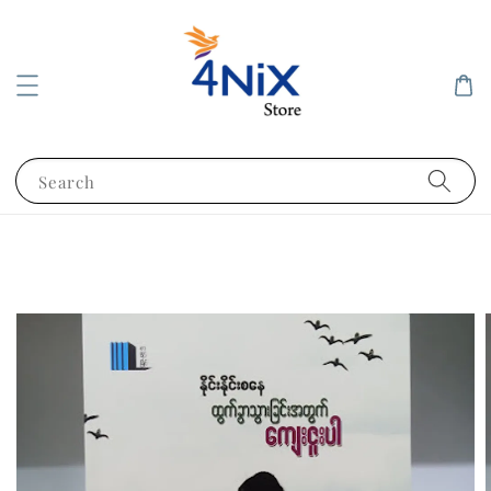
Search