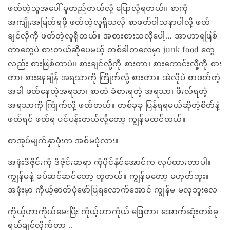
ဖတ်တဲ့သူအပေါ် မူတည်တယ်လို့ ပြောလို့ရတယ်။ စာကို
အကျိုးအမြတ်ရဖို့ ဖတ်တဲ့လူရှိသလို စာဖတ်ဝါသနာပါလို့ ဖတ်
ချင်လိုကို ဖတ်တဲ့လူရှိတယ်။ အစားစားသလိုပေါ့... အာဟာရဖြစ်
တာတွေပဲ စားတယ်ဆိုပေမယ့် တစ်ခါတလေမှာ junk food တွေ
လည်း စားဖြစ်တာပဲ။ စားချင်လို့ကို စားတာ၊ စားကောင်းလို့ကို စား
တာ၊ စားနေချိန် အရသာကို ကြိုက်လို့ စားတာ။ အဲလိုပဲ စာဖတ်တဲ့
အခါ ဖတ်နေတဲ့အရသာ၊ စာထဲ ခံစားရတဲ့ အရသာ၊ ဖီးလ်ရတဲ့
အရသာကို ကြိုက်လို့ ဖတ်တယ်။ တစ်ခုခု ပြန်ရရမယ်ဆိုတဲ့စိတ်နဲ့
ဖတ်ရင် ဖတ်ရ ပင်ပန်းတယ်လို့တော့ ကျွန်မထင်တယ်။
စာအုပ်မျက်နှာဖုံးက အစ်မပုံလား။
အဖုံးဒီဇိုင်းကို ဒီဇိုင်းဆရာ ကိုပိုင်နိုင်အောင်က လုပ်ထားတာပါ။
ကျွန်မနဲ့ ခပ်ဆင်ဆင်တော့ တူတယ်။ ကျွန်မတော့ မဟုတ်ဘူး။
အဖုံးမှာ ကိုယ့်ဓာတ်ပုံဖော်ပြရလောက်အောင် ကျွန်မ မလှဘူးလေ
ကိုယ့်ဟာကိုယ်မေးပြီး ကိုယ့်ဟာကိုယ် ဖြေတာ၊ အောက်ဆုံးတစ်ခု
ရယ်ချင်လိုက်တာ ..