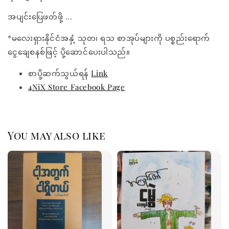
အပျင်းပြေဖတ်ဖို့ ...
*မလေးရှားနိုင်ငံအနှံ့ သုတ၊ ရသ စာအုပ်များကို ပစ္စည်းရောက်
ငွေချေစနစ်ဖြင့် ပို့ဆောင်ပေးပါသည်။
စာပို့ဆက်သွယ်ရန်
Link
4NiX Store Facebook Page
You may also like