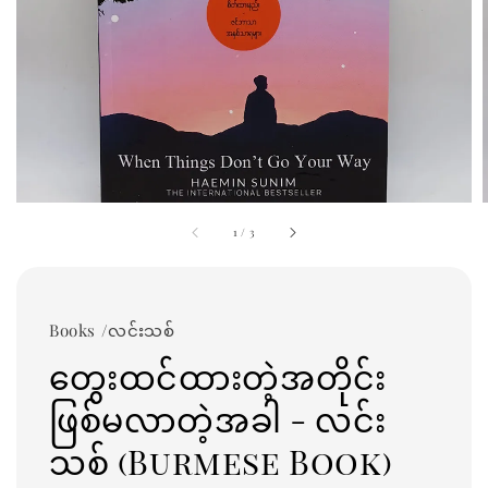
1
/
3
Books /လင်းသစ်
တွေးထင်ထားတဲ့အတိုင်း
ဖြစ်မလာတဲ့အခါ - လင်း
သစ် (Burmese Book)