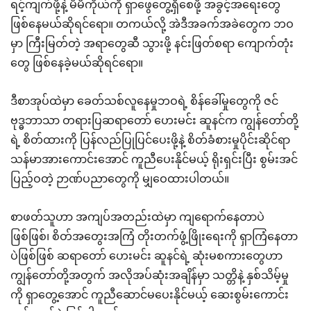
ရင့်ကျက်ဖို့နဲ့ မိမိကိုယ်ကို ရှာဖွေတွေ့ရှိစေဖို့ အခွင့်အရေးတွေ
ဖြစ်နေမယ်ဆိုရင်ရော။ တကယ်လို့ အဲဒီအခက်အခဲတွေက ဘဝ
မှာ ကြီးမြတ်တဲ့ အရာတွေဆီ သွားဖို့ နင်းဖြတ်စရာ ကျောက်တုံး
တွေ ဖြစ်နေခဲ့မယ်ဆိုရင်ရော။
ဒီစာအုပ်ထဲမှာ ခေတ်သစ်လူနေမှုဘဝရဲ့ စိန်ခေါ်မှုတွေကို ဇင်
ဗုဒ္ဓဘာသာ တရားပြဆရာတော် ဟေးမင်း ဆူနင်က ကျွန်တော်တို့
ရဲ့ စိတ်ထားကို ပြန်လည်ပြုပြင်ပေးဖို့နဲ့ စိတ်ခံစားမှုပိုင်းဆိုင်ရာ
သန်မာအားကောင်းအောင် ကူညီပေးနိုင်မယ့် ရိုးရှင်းပြီး စွမ်းအင်
ပြည့်ဝတဲ့ ဉာဏ်ပညာတွေကို မျှဝေထားပါတယ်။
စာဖတ်သူဟာ အကျပ်အတည်းထဲမှာ ကျရောက်နေတာပဲ
ဖြစ်ဖြစ်၊ စိတ်အတွေးအကြံ တိုးတက်ဖွံ့ဖြိုးရေးကို ရှာကြံနေတာ
ပဲဖြစ်ဖြစ် ဆရာတော် ဟေးမင်း ဆူနင်ရဲ့ ဆုံးမစကားတွေဟာ
ကျွန်တော်တို့အတွက် အလိုအပ်ဆုံးအချိန်မှာ သတ္တိနဲ့ နှစ်သိမ့်မှု
ကို ရှာတွေ့အောင် ကူညီဆောင်မပေးနိုင်မယ့် ဆေးစွမ်းကောင်း