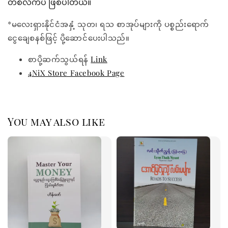
တစ်လက်ပဲ ဖြစ်ပါတယ်။
*မလေးရှားနိုင်ငံအနှံ့ သုတ၊ ရသ စာအုပ်များကို ပစ္စည်းရောက်
ငွေချေစနစ်ဖြင့် ပို့ဆောင်ပေးပါသည်။
စာပို့ဆက်သွယ်ရန်
Link
4NiX Store Facebook Page
You may also like