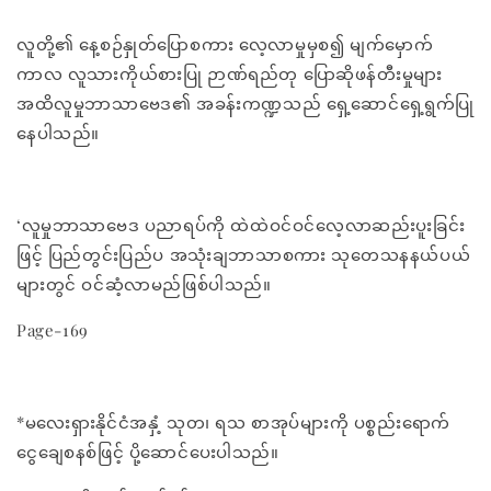
လူတို့၏ နေ့စဉ်နှုတ်ပြောစကား လေ့လာမှုမှစ၍ မျက်မှောက်
ကာလ လူသားကိုယ်စားပြု ဉာဏ်ရည်တု ပြောဆိုဖန်တီးမှုများ
အထိလူမှုဘာသာဗေဒ၏ အခန်းကဏ္ဍသည် ရှေ့ဆောင်ရှေ့ရွက်ပြု
နေပါသည်။
‘လူမှုဘာသာဗေဒ ပညာရပ်ကို ထဲထဲဝင်ဝင်လေ့လာဆည်းပူးခြင်း
ဖြင့် ပြည်တွင်းပြည်ပ အသုံးချဘာသာစကား သုတေသနနယ်ပယ်
များတွင် ဝင်ဆံ့လာမည်ဖြစ်ပါသည်။
Page-169
*မလေးရှားနိုင်ငံအနှံ့ သုတ၊ ရသ စာအုပ်များကို ပစ္စည်းရောက်
ငွေချေစနစ်ဖြင့် ပို့ဆောင်ပေးပါသည်။