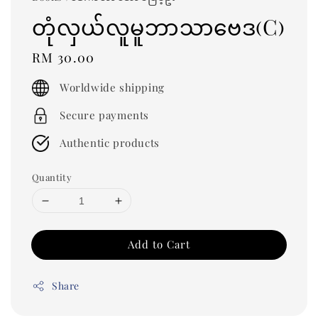
တုံလှယ်လူမူဘာသာဗေဒ(C)
Regular
RM 30.00
price
Worldwide shipping
Secure payments
Authentic products
Quantity
Add to Cart
Share