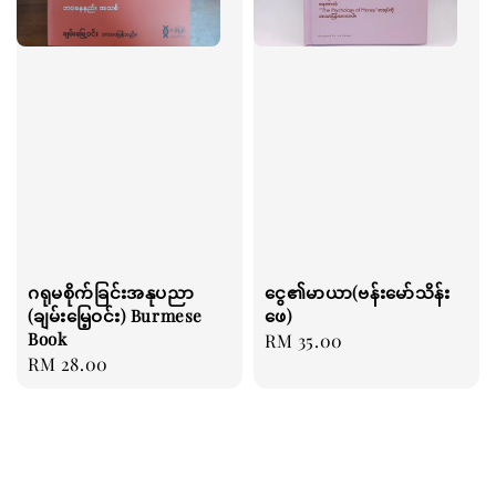
ဂရုမစိုက်ခြင်းအနုပညာ
ငွေ၏မာယာ(ဗန်းမော်သိန်း
(ချမ်းမြေ့ဝင်း) Burmese
ဖေ)
Book
Regular
RM 35.00
Regular
RM 28.00
price
price