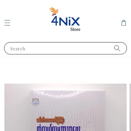
Search