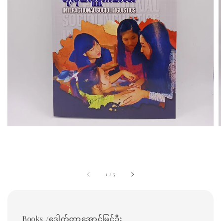
1
/
5
Books /ဒေါက်တာအောင်မြင့်ဦး