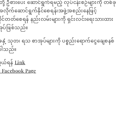
ိတို့ ဦစားပေး ဆောင်ရွက်ရမည့် လုပ်ငန်းစဉ်များကို တစ်ခု
အလိုက်ဆောင်ရွက်နိုင်စေရန်၊အဖွဲ့အစည်းနေဖြင့်
ိုင်တတ်စေရန် နည်းလမ်းများကို ရှင်းလင်းရေးသားထား
ုပ်ဖြစ်သည်။
အနှံ့ သုတ၊ ရသ စာအုပ်များကို ပစ္စည်းရောက်ငွေချေစနစ်
ေးပါသည်။
ွယ်ရန်
Link
e Facebook Page