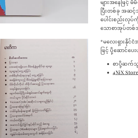
များအနေဖြင့် မိမ
ပြီးတစ်ခု အဆင့်
ပေါင်းစည်းလုပ်က
သောစာအုပ်တစ်အ
*မလေးရှားနိုင်ငံ
ဖြင့် ပို့ဆောင်ပ
စာပို့ဆက်သ
4NiX Stor