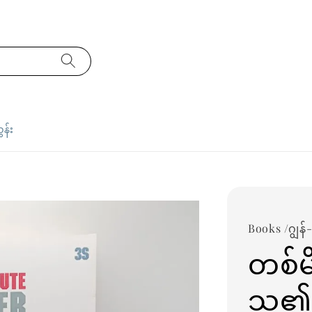
ှန်း
Books /ဂျွန်-
တစ်မိ
သူ၏ပ