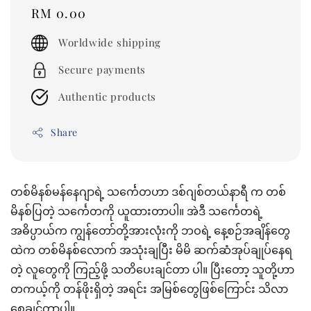
Regular
RM 0.00
price
Worldwide shipping
Secure payments
Authentic products
Share
တစ်မိနစ်မန်နေဂျာရဲ့ သင်္ကေတဟာ ဒစ်ဂျစ်တယ်နာရီ က တစ်
မိနစ်ပြတဲ့ သင်္ကေတကို ယူထားတာပါ။ အဲဒီ သင်္ကေတရဲ့
အဓိပ္ပာယ်က ကျွန်တော်တို့အားလုံးကို ဘဝရဲ့ နေ့စဉ်အချိန်တွေ
ထဲက တစ်မိနစ်လောက် အသုံးချပြီး မိမိ ဆက်ဆံအုပ်ချုပ်နေရ
တဲ့ လူတွေကို ကြည့်ဖို့ သတိပေးချင်တာ ပါ။ ပြီးတော့ သူတို့ဟာ
တကယ့်ကို တန်ဖိုးရှိတဲ့ အရင်း အမြစ်တွေဖြစ်ကြောင်း သိလာ
စေချင်တာပါ။