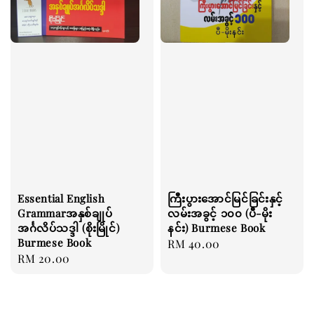
Essential English
ကြီးပွားအောင်မြင်ခြင်းနှင့်
Grammarအနှစ်ချုပ်
လမ်းအခွင့် ၁၀၀ (ပီ-မိုး
အင်္ဂလိပ်သဒ္ဒါ (စိုးမြိုင်)
နင်း) Burmese Book
Burmese Book
Regular
RM 40.00
Regular
RM 20.00
price
price