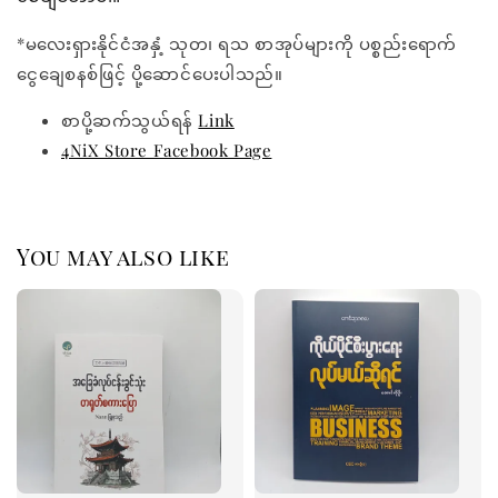
*မလေးရှားနိုင်ငံအနှံ့ သုတ၊ ရသ စာအုပ်များကို ပစ္စည်းရောက်
ငွေချေစနစ်ဖြင့် ပို့ဆောင်ပေးပါသည်။
စာပို့ဆက်သွယ်ရန်
Link
4NiX Store Facebook Page
You may also like