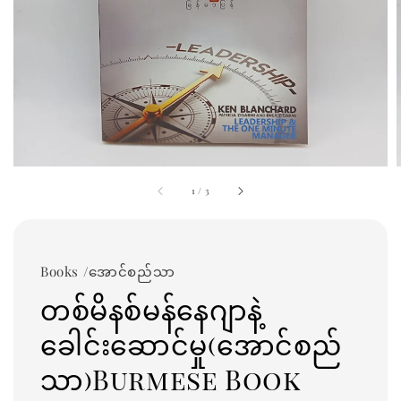
1
/
3
Books /အောင်စည်သာ
တစ်မိနစ်မန်နေဂျာနဲ့
ခေါင်းဆောင်မှု(အောင်စည်
သာ)Burmese Book