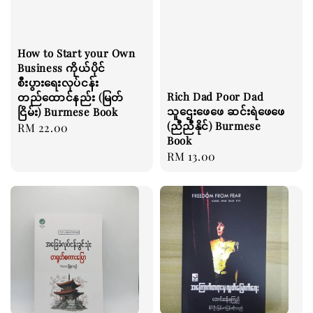
How to Start your Own
Business ကိုယ်ပိုင်
စီးပွားရေးလုပ်ငန်း
Rich Dad Poor Dad
တည်ထောင်နည်း (မြတ်
သူဌေးဖေဖေ ဆင်းရဲဖေဖေ
ငြိမ်း) Burmese Book
(ညီညီနိုင်) Burmese
Regular
RM 22.00
Book
price
Regular
RM 13.00
price