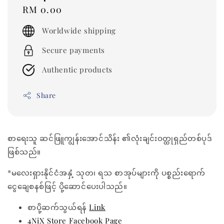
Regular
RM 0.00
price
Worldwide shipping
Secure payments
Authentic products
Share
စာရေးသူ ဆင်ဖြူကျွန်းအောင်သိန်း ၏လုံးချင်းဝတ္ထုရှည်တစ်ပုဒ်
ဖြစ်သည်။
*မလေးရှားနိုင်ငံအနှံ့ သုတ၊ ရသ စာအုပ်များကို ပစ္စည်းရောက်
ငွေချေစနစ်ဖြင့် ပို့ဆောင်ပေးပါသည်။
စာပို့ဆက်သွယ်ရန်
Link
4NiX Store Facebook Page