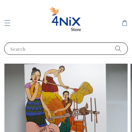
Search