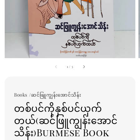
1
/
3
Books /ဆင်ဖြူကျွန်းအောင်သိန်း
တစ်ပင်ကိုနှစ်ပင်ယှက်
တယ်(ဆင်ဖြူကျွန်းအောင်
သိန်း)Burmese Book