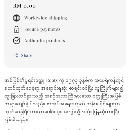
Regular
RM 0.00
price
Worldwide shipping
Secure payments
Authentic products
Share
ဇာစ်မြစ်၏မူရင်း၀တ္ထု Roots ကို ၁၉၇၃ ခုနှစ်က အမေရိကန်တွင်
စတင်ထုတ်ဝေခဲ့ရာ အရောင်းရဆုံး စာရင်းဝင်ပြီး လူကြိုက်များ၍
ထူးခြားထင်ရှားသည့် အစဉ်အလာကြီးမားသော ၀တ္ထုကြီးအဖြစ်
ကမ္ဘာကျော်ခဲ့ပါသည်။ စာအုပ်အရေအတွက် သန်းပေါင်းများစွာ
ထုတ်ဝေခဲ့ပြီး ဘာသာပေါင်း ၃၀ ကျော်သို့လည်း ပြန်ဆိုထားပြီး
ဖြစ်ပါသည်။