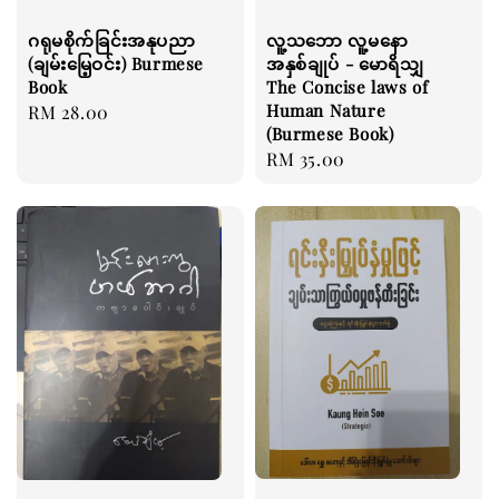
ဂရုမစိုက်ခြင်းအနုပညာ
လူ့သဘော လူ့မနော
(ချမ်းမြေ့ဝင်း) Burmese
အနှစ်ချုပ် - မောရိသျှ
Book
The Concise laws of
Human Nature
Regular
RM 28.00
(Burmese Book)
price
Regular
RM 35.00
price