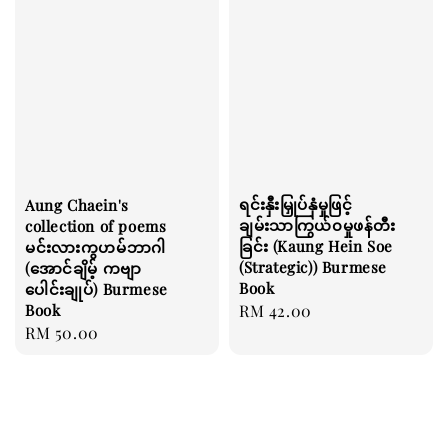
ရင်းနှီးမြှုပ်နှံမှုဖြင့်
Aung Chaein's
ချမ်းသာကြွယ်၀မှုဖန်တီး
collection of poems
ခြင်း (Kaung Hein Soe
မင်းလားကွဟမ်ဘာဂါ
(Strategic)) Burmese
(အောင်ချိမ့် ကဗျာ
Book
ပေါင်းချုပ်) Burmese
Book
Regular
RM 42.00
Regular
RM 50.00
price
price