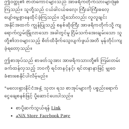
ဤ၀တ္ထု၏ ဇာတ်ကောင်များသည် အာဖရိကတိုက်သားများဖြစ်
ကြသည်။ သူတို့သည် ငယ်ခါငယ်ဓလေ့၊ ကြီးခါကြီးဓလေ့
ပျော်မွေ့စွာနေထိုင်ခဲ့ကြသည်။ သို့သော်လည်း လူလူချင်း
အနိုင်အထက် ကျွန်ပြုသည့် စနစ်ဆိုးကြီး အာဖရိကတိုက်သို့ ကျ
ရောက်လွှမ်းခြုံလာသော အခါတွင်မူ ငြိမ်သက်အေးချမ်းသော သူ
တို့၏ဘ၀များသည့် စိတ်ထိခိုက်သွေးပျက်ဖွယ်အတိ မုန်တိုင်းကျ
ခဲ့ရတော့သည်။
ဤစာအုပ်သည် စာဖတ်သူအား အာဖရိကသားတို့၏ ကြမ်းတမ်း
ခက်ထန်လှသည့် ဘ၀ကို ရင်တနင့်နင့်၊ ရင်တနာနာဖြင့် မျှဝေ
ခံစားစေနိုင်ပါလိမ့်မည်။
*မလေးရှားနိုင်ငံအနှံ့ သုတ၊ ရသ စာအုပ်များကို ပစ္စည်းရောက်
ငွေချေစနစ်ဖြင့် ပို့ဆောင်ပေးပါသည်။
စာပို့ဆက်သွယ်ရန်
Link
4NiX Store Facebook Page