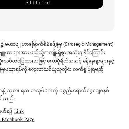
Add to Cart
၌ မဟာဗျူဟာမြောက်စီမံခန့်ခွဲမှု (Strategic Management)
ျူဟာများအား မည်သို့အကျိုးရှိစွာ အသုံးချနိုင်ကြောင်း
ုး သုံးသပ်တင်ပြထားသဖြင့် ကော်ပိုရိတ်အဆင့် မန်နေဂျာများနှင့်
့်ခွဲမှုပညာရပ်ကို လေ့လာသင်ယူသူတိုင်း လက်စွဲပြုရမည့်
အနှံ့ သုတ၊ ရသ စာအုပ်များကို ပစ္စည်းရောက်ငွေချေစနစ်
ေးပါသည်။
ွယ်ရန်
Link
e Facebook Page