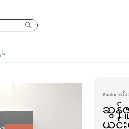
ှန်း
Books /ဝင်း
ဆွန်
ယင်း