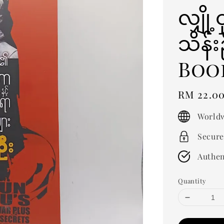
လျှို
သိန်
Boo
Regular
RM 22.0
price
Worldw
Secure
Authen
Quantity