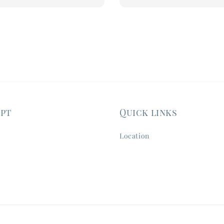
price
ept
Quick links
Location