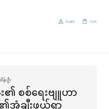
Login
Cart
သိန်းဦး
ဇူး၏ စစ်ရေးဗျူဟာ
၏အံ့ချီးဖွယ်ရာ