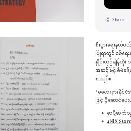
Share
စီးပွားရေးနယ်ပယ်
ပြုရာတွင် စစ်ရေးဗ
နှိုင်းယှဉ်ချိန်ထိ
အဆင့်မြင့် စီမံခန
စာအုပ်။
*မလေးရှားနိုင်ငံ
ဖြင့် ပို့ဆောင်ပ
စာပို့ဆက်သ
4NiX Stor