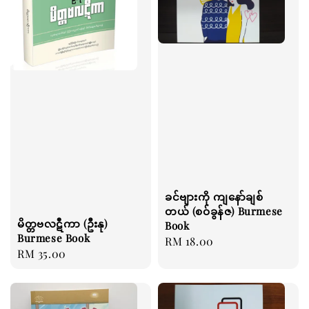
ခင်ဗျားကို ကျနော်ချစ်
တယ် (စဝ်ခွန်ဇ) Burmese
မိတ္တဗလဋီကာ (ဦးနု)
Book
Burmese Book
Regular
RM 18.00
Regular
RM 35.00
price
price