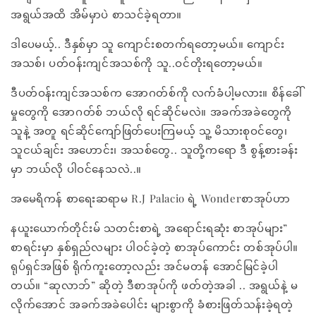
အရွယ်အထိ အိမ်မှာပဲ စာသင်ခဲ့ရတာ။
ဒါပေမယ့်.. ဒီနှစ်မှာ သူ ကျောင်းစတက်ရတော့မယ်။ ကျောင်း
အသစ်၊ ပတ်ဝန်းကျင်အသစ်ကို သူ..ဝင်တိုးရတော့မယ်။
ဒီပတ်ဝန်းကျင်အသစ်က အောဂတ်စ်ကို လက်ခံပါ့မလား။ စိန်ခေါ်
မှုတွေကို အောဂတ်စ် ဘယ်လို ရင်ဆိုင်မလဲ။ အခက်အခဲတွေကို
သူနဲ့ အတူ ရင်ဆိုင်ကျော်ဖြတ်ပေးကြမယ့် သူ့ မိသားစုဝင်တွေ၊
သူငယ်ချင်း အဟောင်း၊ အသစ်တွေ.. သူတို့ကရော ဒီ စွန့်စားခန်း
မှာ ဘယ်လို ပါဝင်နေသလဲ..။
အမေရိကန် စာရေးဆရာမ R.J Palacio ရဲ့ Wonderစာအုပ်ဟာ
နယူးယောက်တိုင်းမ် သတင်းစာရဲ့ အရောင်းရဆုံး စာအုပ်များ”
စာရင်းမှာ နှစ်ရှည်လများ ပါဝင်ခဲ့တဲ့ စာအုပ်ကောင်း တစ်အုပ်ပါ။
ရုပ်ရှင်အဖြစ် ရိုက်ကူးတော့လည်း အင်မတန် အောင်မြင်ခဲ့ပါ
တယ်။ “ဆုလာဘ်” ဆိုတဲ့ ဒီစာအုပ်ကို ဖတ်တဲ့အခါ .. အရွယ်နဲ့ မ
လိုက်အောင် အခက်အခဲပေါင်း များစွာကို ခံစားဖြတ်သန်းခဲ့ရတဲ့