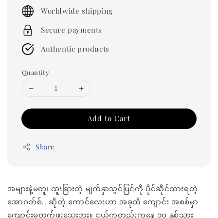
price
Worldwide shipping
Secure payments
Authentic products
Quantity
Add to Cart
Share
အများနဲ့မတူ၊ ထူးခြားတဲ့ မျက်နှာသွင်ပြင်ကို ပိုင်ဆိုင်ထားရတဲ့
အောဂတ်စ်.. ဆိုတဲ့ ကောင်လေးဟာ အခုထိ ကျောင်း အစစ်မှာ
ကျောင်းမတက်ဖူးသေးဘူး။ ငယ်ကတည်းကနေ ၁ဝ နှစ်သား