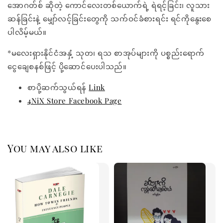
အောဂတ်စ် ဆိုတဲ့ ကောင်လေးတစ်ယောက်ရဲ့ ရဲရင့်ခြင်း၊ လူသား
ဆန်ခြင်းနဲ့ မျှော်လင့်ခြင်းတွေကို သက်ဝင်ခံစားရင်း ရင်ကိုနွေးစေ
ပါလိမ့်မယ်။
*မလေးရှားနိုင်ငံအနှံ့ သုတ၊ ရသ စာအုပ်များကို ပစ္စည်းရောက်
ငွေချေစနစ်ဖြင့် ပို့ဆောင်ပေးပါသည်။
စာပို့ဆက်သွယ်ရန်
Link
4NiX Store Facebook Page
You may also like