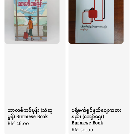
ဘာလစ်ကမ်ပုန်း (သဲဆု
ပရိုဖက်ရှင်နယ်စျေးကစား
မွန်) Burmese Book
နည်း (ကျော်ဌေး)
Burmese Book
Regular
RM 26.00
Regular
RM 30.00
price