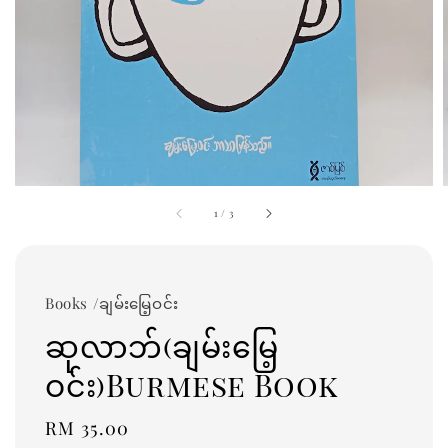
1
/
3
Books /ချမ်းမြေ့ဝင်း
ဆုလာဘ်(ချမ်းမြေ့
ဝင်း)Burmese Book
Regular
RM 35.00