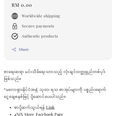
Regular
RM 0.00
price
Worldwide shipping
Secure payments
Authentic products
Share
စာရေးဆရာ မင်းသိင်္ခရေးသားသည့် လုံးချင်းဝတ္ထုရှည်တစ်ပုဒ်
ဖြစ်သည်။
*မလေးရှားနိုင်ငံအနှံ့ သုတ၊ ရသ စာအုပ်များကို ပစ္စည်းရောက်
ငွေချေစနစ်ဖြင့် ပို့ဆောင်ပေးပါသည်။
စာပို့ဆက်သွယ်ရန်
Link
4NiX Store Facebook Page