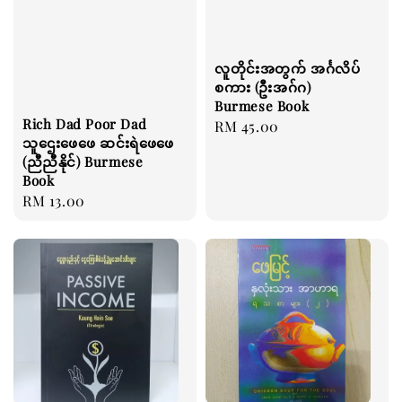
လူတိုင်းအတွက် အင်္ဂလိပ်
စကား (ဦးအဂ်ဂ)
Burmese Book
Rich Dad Poor Dad
Regular
RM 45.00
သူဌေးဖေဖေ ဆင်းရဲဖေဖေ
price
(ညီညီနိုင်) Burmese
Book
Regular
RM 13.00
price