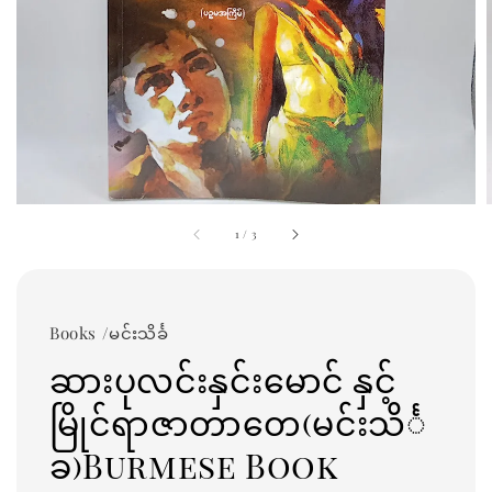
1
/
3
Books /မင်းသိင်္ခ
ဆားပုလင်းနှင်းမောင် နှင့်
မြိုင်ရာဇာတာတေ(မင်းသိင်္
ခ)Burmese Book