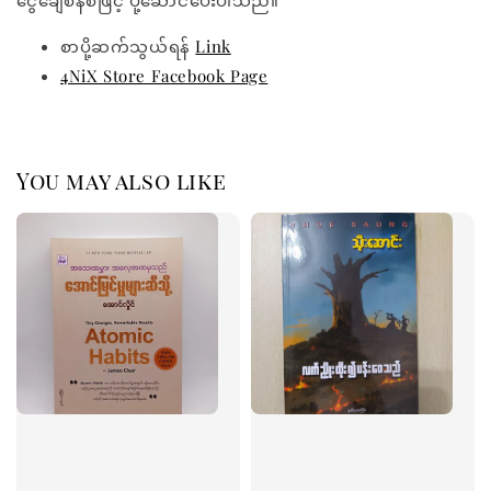
ငွေချေစနစ်ဖြင့် ပို့ဆောင်ပေးပါသည်။
စာပို့ဆက်သွယ်ရန်
Link
4NiX Store Facebook Page
You may also like