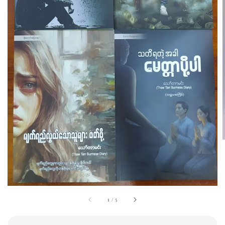
1
/
5