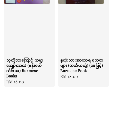
သူတို့ဘာကြောင့် ကမ္ဘာ
နှလုံးသားအာဟာရ ရသစာ
ကျော်တာလဲ (ဗန်းမော်
များ (တတိယတွဲ) (ဖေမြင့်)
သိန်းဖေ) Burmese
Burmese Book
Books
Regular
RM 18.00
Regular
RM 18.00
price
price