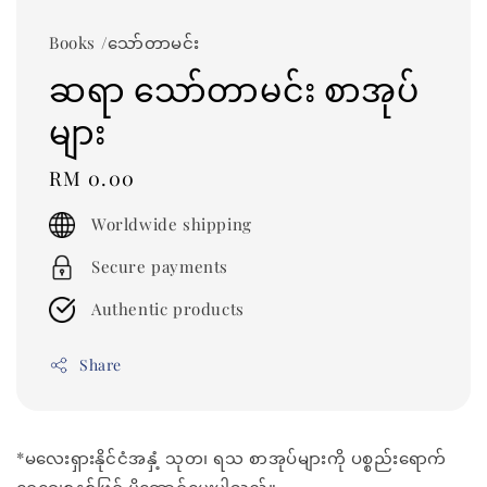
Books /သော်တာမင်း
ဆရာ သော်တာမင်း စာအုပ်
များ
Regular
RM 0.00
price
Worldwide shipping
Secure payments
Authentic products
Share
*မလေးရှားနိုင်ငံအနှံ့ သုတ၊ ရသ စာအုပ်များကို ပစ္စည်းရောက်