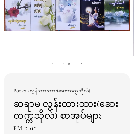
1
/
11
Books /လွန်းထားထား(ဆေးတက္ကသိုလ်)
ဆရာမ လွန်းထားထား(ဆေး
တက္ကသိုလ်) စာအုပ်များ
Regular
RM 0.00