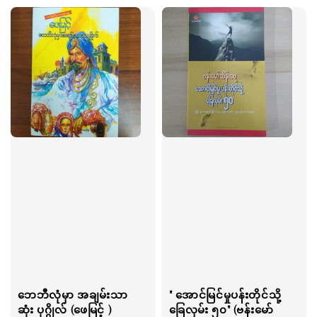
ဘေဘီလုံမှာ အချမ်းသာ
" အောင်မြင်မှုပန်းတိုင်သို့
ဆုံး ပုဂ္ဂိုလ် (ဖေမြင့် )
ခြေလှမ်း ၅၀" (ဗန်းမော်