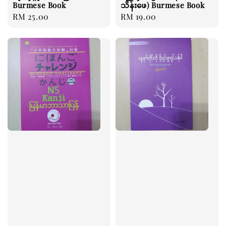
Burmese Book
သိန်းဖေ) Burmese Book
Regular
RM 25.00
Regular
RM 19.00
price
price