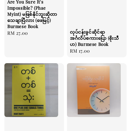
Are You Sure It's
Impossible? (Phae
Myint) မဖြစ်နိုင်ဘူးဆိုတာ
သေချာပြီလား (ဖေမြင့်)
Burmese Book
လုပ်ငန်းခွင်ဆိုင်ရာ
Regular
RM 27.00
အင်္ဂလိပ်စကားပြော (စိုးသီ
price
ဟ) Burmese Book
Regular
RM 17.00
price