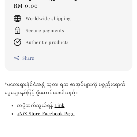
Regular
RM 0.00
price
Worldwide shipping
Secure payments
Authentic products
Share
*မလေးရှားနိုင်ငံအနှံ့ သုတ၊ ရသ စာအုပ်များကို ပစ္စည်းရောက်
ငွေချေစနစ်ဖြင့် ပို့ဆောင်ပေးပါသည်။
စာပို့ဆက်သွယ်ရန်
Link
4NiX Store Facebook Page