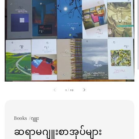
1
/
19
Books /ဂျူး
ဆရာမဂျူးစာအုပ်များ