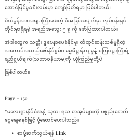
အောင်မြင်မှုခရီးလမ်းမှာ ကျော်ဖြတ်ရမှာ ဖြစ်ပါတယ်။
စိတ်ခွန်အားအများကြီးပေးတဲ့ ဒီအဖြစ်အပျက်မှာ လုပ်ငန်းရှင်
တိုင်းမှာရှိရမဲ့ အရည်အသွေး ၅ ခု ကို ဖော်ပြထားပါတယ်။
အဲဒါတွေက သတ္တိ၊ ဒူပေနာပေခံနိုင်မှု၊ တီထွင်ဆန်းသစ်မှုရှိတဲ့
အကောင်အထည်ဖော်နိုင်စွမ်း၊ ဓမ္မဓိဋ္ဌာန်ကျမှုနဲ့ စကြဝဠာကြီးရဲ့
ရည်ရွယ်ချက်(သဘာဝနိယာမ)ကို ယုံကြည်မှုတို့ပဲ
ဖြစ်ပါတယ်။
Page - 150
*မလေးရှားနိုင်ငံအနှံ့ သုတ၊ ရသ စာအုပ်များကို ပစ္စည်းရောက်
ငွေချေစနစ်ဖြင့် ပို့ဆောင်ပေးပါသည်။
စာပို့ဆက်သွယ်ရန်
Link