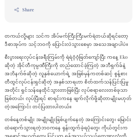
Share
တကယ်လို့များ သင်က အိပ်မက်ကြီးကြီးမက်ရဲတယ်ဆိုရင်တော့
ဒီစာအုပ်က သင့်ဘဝကို ပြောင်းလဲသွားစေမှာ အသေအချာပါပဲ။
စီးပွားရေးလုပ်ငန်းခရီးကြမ်းကို ရဲရဲဝံ့ဝံ့ဖြတ်ကျော်ပြီး ကနေ့ Eko
ဆိုတဲ့ အိုင်တီကုမ္ပဏီကြီးကို တည်ထောင်ခဲ့ကြတဲ့ အဘီရှက်ခ်နဲ့
အဘိနက်ဗ်ဆိုတဲ့ လူနှစ်ယောက်ရဲ့ အဖြစ်မှန်ကတစ်ဆင့် စွန့်စား
တီထွင်လုပ်ငန်းရှင်ဆိုတဲ့ အနှစ်သာရဟာ စိတ်ထက်သန်ပြင်းပြမှု
အတိုင်း ရှင်သန်နေထိုင်သွားတာဖြစ်ပြီး လုပ်စရာလေးတစ်ခုသာ
ဖြစ်တယ်၊ လုပ်ပြီးရင် စာရင်းကနေ ဖျက်လိုက်ဖို့ဆိုတာမျိုးမဟုတ်
တဲ့အကြောင်း တင်ပြထားပါတယ်။
တစ်နေ့တစ်မျိုး အမျိုးမျိုးဖြစ်ပျက်နေတဲ့ အကြောင်းတွေ၊ မြောင်း
ထဲရောက်သွားရတဲ့ဘဝကနေ ရုန်းထွက်ခဲ့ရပုံတွေ၊ ကိုယ်တွင်းက
အနှောင့်အယှက်တွေ၊ ပြင်ပက ရန်အသွယ်သွယ်တွေအားလုံးကို