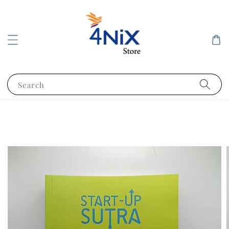
Search