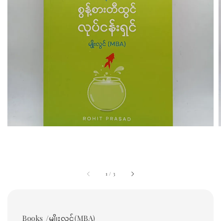
1
/
3
Books /မျိုးလွင်(MBA)