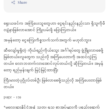
Share
ရှေးယခင်က အကြံပေးသူတွေဟာ ငွေရင်းနည်းနည်းသာ ရှိသူကိုမီ
လျံနာဖြစ်လာအောင် ကြိုးပမ်းဖို့ ပြောကြတယ်။
အမှန်တော့ ငွေကြေးကိစ္စသက်သက်အတွက် မဟုတ်ဘူး။
ဆီလျော်မှုရှိတဲ့ ကိုယ်ရည်ကိုယ်သွေး အင်္ဂါရပ်တွေ ဖွံ့ဖြိုးလာစေဖို့
ဖြစ်တယ်။လူတွေက သည်လို အကြံပေးတာကို အထင်လွဲကြ
တယ်။ လောဘတက်လာအောင်လုပ်တယ်လို့ ဆိုကြတယ်။ အမှန်
တော့ ရည်မှန်းချက် မြင့်မြင့်ထားပြီး
ကြီးမားတဲ့ပုဂ္ဂိုလ်တစ်ဦး ဖြစ်လာစေဖို့သည်လို အကြံပေးတာဖြစ်
တယ်။
page - 159
*မလေးရှားနိုင်ငံအနှံ့ သုတ၊ ရသ စာအုပ်များကို ပစ္စည်းရောက်