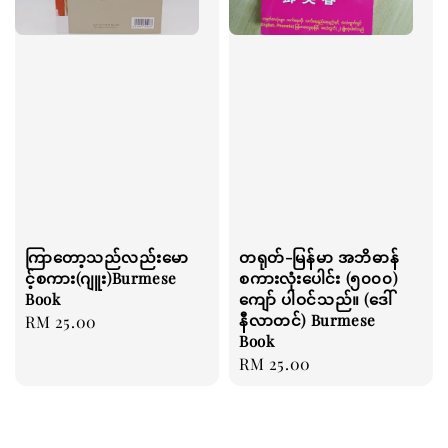
ကြာတော့သည်လည်းမော
တရုတ်-မြန်မာ အဘိဓာန်
င့်စကား(ဂျူး)Burmese
စကားလုံးပေါင်း (၅၀၀၀)
Book
ကျော် ပါဝင်သည်။ (ဒေါ်
နီလာတင်) Burmese
Regular
RM 25.00
Book
price
Regular
RM 25.00
price