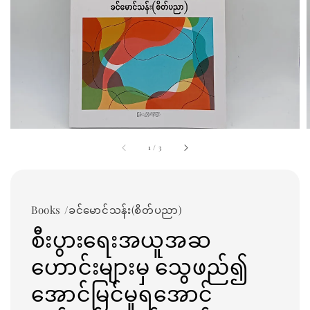
1
/
3
Books /ခင်မောင်သန်း(စိတ်ပညာ)
စီးပွားရေးအယူအဆ
ဟောင်းများမှ သွေဖည်၍
အောင်မြင်မှုရအောင်