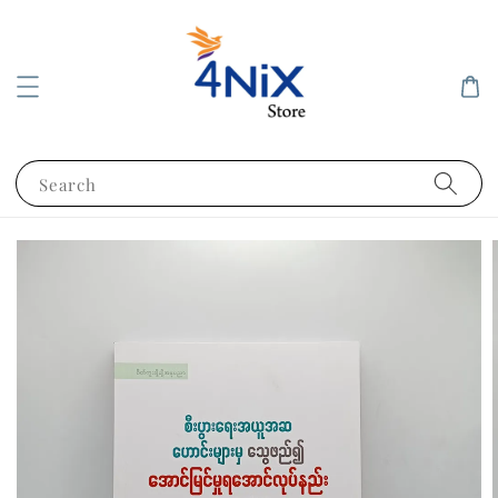
Search