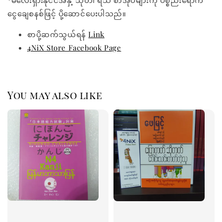
*မလေးရှားနိုင်ငံအနှံ့ သုတ၊ ရသ စာအုပ်များကို ပစ္စည်းရောက်
ငွေချေစနစ်ဖြင့် ပို့ဆောင်ပေးပါသည်။
စာပို့ဆက်သွယ်ရန်
Link
4NiX Store Facebook Page
You may also like