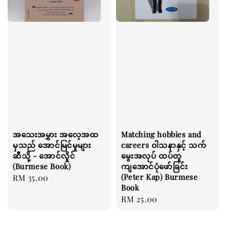
အသေးအမွှား အလေ့အထ
Matching hobbies and
မှသည် အောင်မြင်မှုများ
careers ဝါသနာနှင့် သက်
ဆီသို့ - အောင်လှိုင်
မွေးအလုပ် ထပ်တူ
(Burmese Book)
ကျအောင်ပုံဖော်ခြင်း
(Peter Kap) Burmese
Regular
RM 35.00
Book
price
Regular
RM 25.00
price