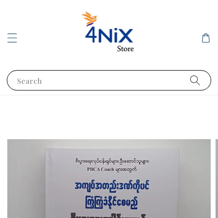
Search