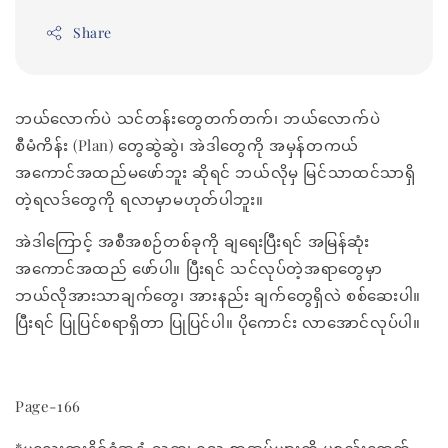
Share
ဘယ်လောက်ပဲ သင်တန်းတွေတက်တက်၊ ဘယ်လောက်ပဲ
စီမံကိန်း (Plan) တွေဆွဲဆွဲ၊ အဲဒါတွေကို အမှန်တကယ်
အကောင်အထည်မဖော်ဘူး ဆိုရင် ဘယ်လိုမှ မြင်သာထင်သာရှိ
တဲ့ရလဒ်တွေကို ရလာမှာမဟုတ်ပါဘူး။
အဲဒါကြောင့် အစီအစဉ်တစ်ခုကို ချရေးပြီးရင် အမြန်ဆုံး
အကောင်အထည် ဖော်ပါ။ ပြီးရင် သင်လုပ်တဲ့အရာတွေမှာ
ဘယ်လိုအားသာချက်တွေ၊ အားနည်း ချက်တွေရှိလဲ စစ်ဆေးပါ။
ပြီးရင် ပြုပြင်စရာရှိတာ ပြုပြင်ပါ။ ပိုကောင်း လာအောင်လုပ်ပါ။
Page-166