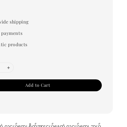
ide shipping
 payments
tic products
Add to Cart
ဲ့ လူငယ်တွေ၊ စိတ်အားငယ်နေတဲ့ လူငယ်တွေ၊ ဘယ်