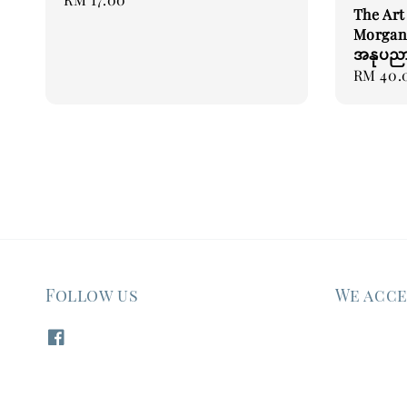
The Art
price
Morgan 
အနုပညာ 
Regular
RM 40.
price
Follow us
We acc