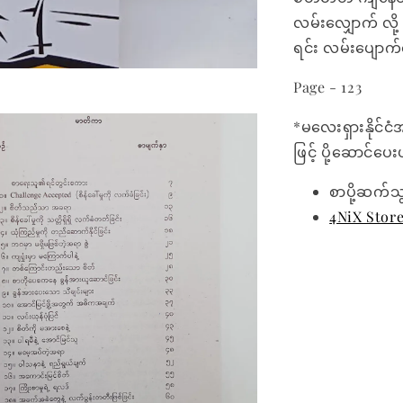
လမ်းလျှောက် လို
ရင်း လမ်းပျောက
Page - 123
*မလေးရှားနိုင်ငံ
ဖြင့် ပို့ဆောင်ပ
စာပို့ဆက်သ
4NiX Stor