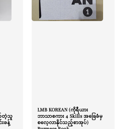
LMB KOREAN (ကိုရီယား
်တဲ့သူ
ဘာသာစကား 4 Skills အခြေခံမှ
းခန့်
စလေ့လာနိုင်သည့်စာအုပ်)
Burmese Book