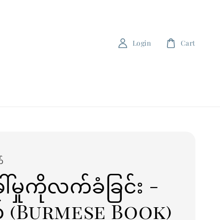
Login
Cart
်
ေါ်မှုကိုလက်ခံခြင်း -
က် (Burmese Book)