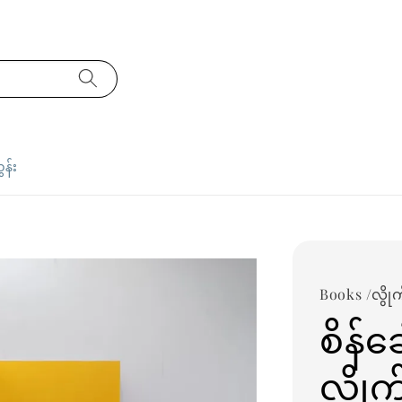
ှန်း
Books /လွိုက
စိန်ခ
လွို