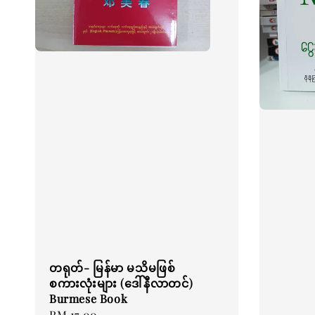
တရုတ်- မြန်မာ မသိမဖြစ်
စကားလုံးများ (ဒေါ်နီလာတင်)
Burmese Book
Regular
RM 17.00