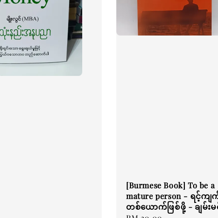
[Burmese Book] To be a
mature person - ရင့်ကျက
တစ်ယောက်ဖြစ်ဖို့ - ချမ်းမင်
Regular
RM 20.00