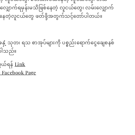
့ လျှောက်ရမှန်းမသိဖြစ်နေတဲ့ လူငယ်တွေ၊ လမ်းလျှောက်
်နေတဲ့လူငယ်တွေ ဖတ်ဖို့အတွက်သင့်တော်ပါတယ်။
အနှံ့ သုတ၊ ရသ စာအုပ်များကို ပစ္စည်းရောက်ငွေချေစနစ်
ေးပါသည်။
ွယ်ရန်
Link
e Facebook Page