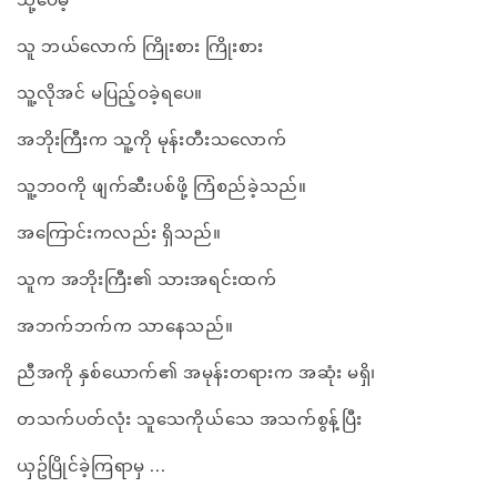
သူ ဘယ်လောက် ကြိုးစား ကြိုးစား
သူ့လိုအင် မပြည့်ဝခဲ့ရပေ။
အဘိုးကြီးက သူ့ကို မုန်းတီးသလောက်
သူ့ဘဝကို ဖျက်ဆီးပစ်ဖို့ ကြံစည်ခဲ့သည်။
အကြောင်းကလည်း ရှိသည်။
သူက အဘိုးကြီး၏ သားအရင်းထက်
အဘက်ဘက်က သာနေသည်။
ညီအကို နှစ်ယောက်၏ အမုန်းတရားက အဆုံး မရှိ၊
တသက်ပတ်လုံး သူသေကိုယ်သေ အသက်စွန့်ပြီး
ယှဥ်ပြိုင်ခဲ့ကြရာမှ ...