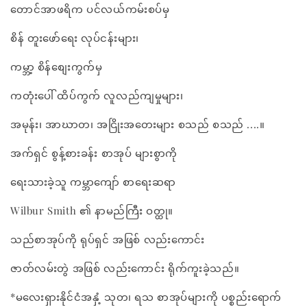
တောင်အာဖရိက ပင်လယ်ကမ်းစပ်မှ
စိန် တူးဖော်ရေး လုပ်ငန်းများ၊
ကမ္ဘာ့ စိန်စျေးကွက်မှ
ကတုံးပေါ် ထိပ်ကွက် လူလည်ကျမှုများ၊
အမုန်း၊ အာဃာတ၊ အငြိုးအတေးများ စသည် စသည် ....။
အက်ရှင် စွန့်စားခန်း စာအုပ် များစွာကို
ရေးသားခဲ့သူ ကမ္ဘာကျော် စာရေးဆရာ
Wilbur Smith ၏ နာမည်ကြီး ဝတ္ထု။
သည်စာအုပ်ကို ရုပ်ရှင် အဖြစ် လည်းကောင်း
ဇာတ်လမ်းတွဲ အဖြစ် လည်းကောင်း ရိုက်ကူးခဲ့သည်။
*မလေးရှားနိုင်ငံအနှံ့ သုတ၊ ရသ စာအုပ်များကို ပစ္စည်းရောက်