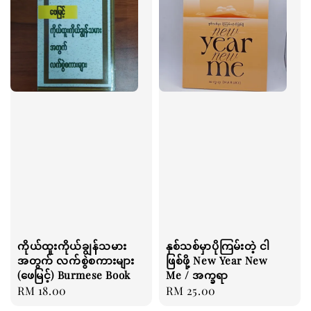
ကိုယ်ထူးကိုယ်ချွန်သမား
နှစ်သစ်မှာပိုကြမ်းတဲ့ ငါ
အတွက် လက်စွဲစကားများ
ဖြစ်ဖို့ New Year New
(ဖေမြင့်) Burmese Book
Me / အက္ခရာ
Regular
RM 18.00
Regular
RM 25.00
price
price