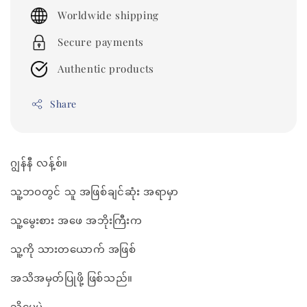
price
Worldwide shipping
Secure payments
Authentic products
Share
ဂျွန်နီ လန့်စ်။
သူ့ဘဝတွင် သူ အဖြစ်ချင်ဆုံး အရာမှာ
သူ့မွေးစား အဖေ အဘိုးကြီးက
သူ့ကို သားတယောက် အဖြစ်
အသိအမှတ်ပြုဖို့ ဖြစ်သည်။
သို့ပေမဲ့