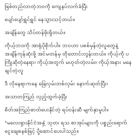
ဖြစ်တည်လာတဲ့ဘဝကို ကျေနပ်လက်ခံပြီး
ပျော်ပျော်ရွှင်ရွှင် နေသွားသင့်တယ်။
အချိန်တွေ သိပ်တန်ဖိုးရှိတယ်။
ကိုယ့်ဘဝကို အာရုံပိုစိုက်ပါ။ ဘဝဟာ ပစစ်မှန်တဲ့လူတွေနဲ့
အချိန်ကုန်ဆုံးဖို့ အင်မတန်မှ တိုတောင်းလွန်းတယ်။ ကိုယ့်ကို ပ
ကြိုဆိုတဲ့နေရာ၊ ကိုယ့်အတွက် မဟုတ်တဲ့လမ်း၊ ကိုယ့်အနား မနေ
ချင်တဲ့လူ
ဒီ လိုနေရာကနေ ခြေလှမ်းတစ်လှမ်း နောက်ဆုတ်ပြီး၊
အသာတကြည် လှည့်ထွက်ခဲ့ပြီး
စိတ်အကြည်ဓာတ်ပေးနိုင်တဲ့ ရပ်ဝန်းဆီ မျက်နှာမူပါ။
*မလေးရှားနိုင်ငံအနှံ့ သုတ၊ ရသ စာအုပ်များကို ပစ္စည်းရောက်
ငွေချေစနစ်ဖြင့် ပို့ဆောင်ပေးပါသည်။