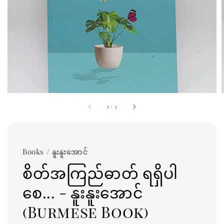
1
/
3
Books / နူးနူးအောင်
စိတ်အကြည်ဓာတ် ရရှိပါ
စေ... - နူးနူးအောင်
(Burmese Book)