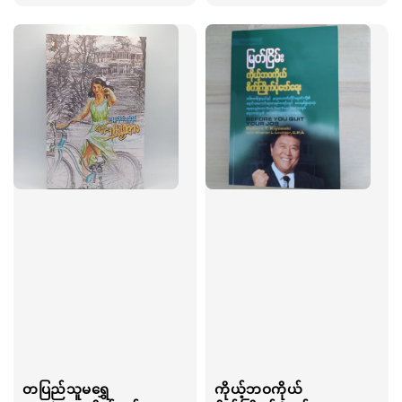
price
price
တပြည်သူမရွှေ
ကိုယ့်ဘဝကိုယ်