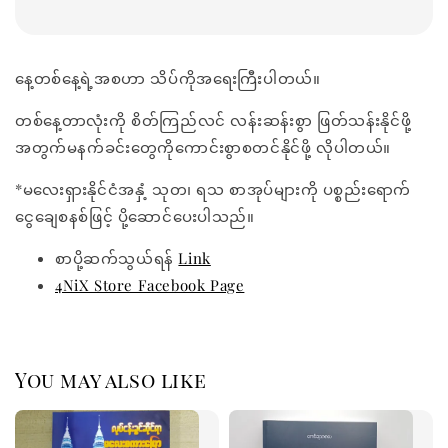
နေ့တစ်နေ့ရဲ့အစဟာ သိပ်ကိုအရေးကြီးပါတယ်။
တစ်နေ့တာလုံးကို စိတ်ကြည်လင် လန်းဆန်းစွာ ဖြတ်သန်းနိုင်ဖို့
အတွက်မနက်ခင်းတွေကိုကောင်းစွာစတင်နိုင်ဖို့ လိုပါတယ်။
*မလေးရှားနိုင်ငံအနှံ့ သုတ၊ ရသ စာအုပ်များကို ပစ္စည်းရောက်
ငွေချေစနစ်ဖြင့် ပို့ဆောင်ပေးပါသည်။
စာပို့ဆက်သွယ်ရန်
Link
4NiX Store Facebook Page
You may also like