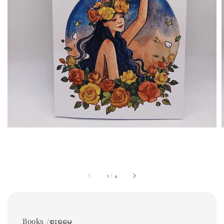
1
/
4
Books /စူးရှမေ