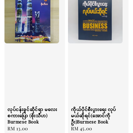
လုပ်ငန်းခွင်ဆိုင်ရာ မလေး
ကိုယ်ပိုင်စီးပွားရေး လုပ်
စကားပြော (စိုးသီဟ)
မယ်ဆိုရင်(အောင်ကို
Burmese Book
ဦး)Burmese Book
Regular
RM 13.00
Regular
RM 45.00