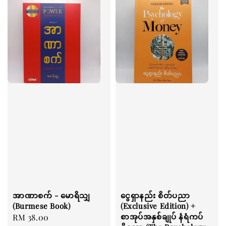
အာဏာစက် - မောရိသျှ
ငွေရှာနည်း စိတ်ပညာ
(Burmese Book)
(Exclusive Edition) +
စာအုပ်အနှစ်ချုပ် နံရံကပ်
Regular
RM 38.00