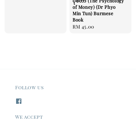
ပိုစတာ (The Psychology
price
of Money) (Dr Phyo
Min Tun) Burmese
Book
Regular
RM 45.00
price
Follow us
We accept