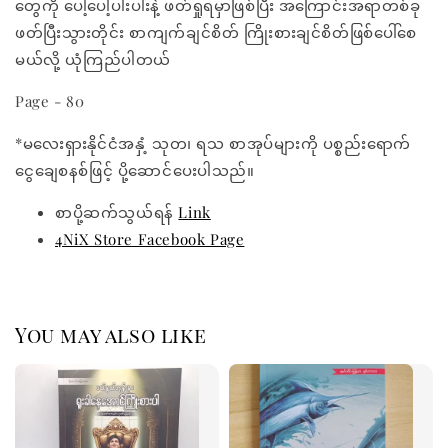
တွေကို ပေါ့ပေါ့ပါးပါးနဲ့ ဖတ်ရှုရမှာဖြစ်ပြီး အကြောင်းအရာတစ်ခု
ဖတ်ပြီးသွားတိုင်း စာကျက်ချင်စိတ် ကြိုးစားချင်စိတ်ဖြစ်ပေါ်စေ
မယ်လို့ ယုံကြည်ပါတယ်
Page - 80
*မလေးရှားနိုင်ငံအနှံ့ သုတ၊ ရသ စာအုပ်များကို ပစ္စည်းရောက်
ငွေချေစနစ်ဖြင့် ပို့ဆောင်ပေးပါသည်။
စာပို့ဆက်သွယ်ရန်
Link
4NiX Store Facebook Page
You may also like