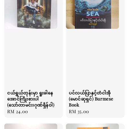
ငယ်ရွယ်တုန်းမှာ ရူးခါနေ
ပင်လယ်ပြာနှင့်တံငါအို
အောင်ကြိုးစားပါ
(မောင်ဆုရှင်) Burmese
(သော်တာမင်း၊ဂုဏ်ရှိန်ဝါ)
Book
Regular
RM 24.00
Regular
RM 35.00
price
price