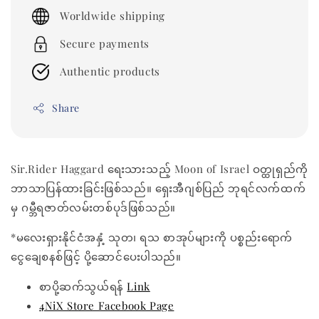
price
Worldwide shipping
Secure payments
Authentic products
Share
Sir.Rider Haggard ရေးသားသည့် Moon of Israel ဝတ္ထုရှည်ကို
ဘာသာပြန်ထားခြင်းဖြစ်သည်။ ရှေးအီဂျစ်ပြည် ဘုရင်လက်ထက်
မှ ဂမ္ဘီရဇာတ်လမ်းတစ်ပုဒ်ဖြစ်သည်။
*မလေးရှားနိုင်ငံအနှံ့ သုတ၊ ရသ စာအုပ်များကို ပစ္စည်းရောက်
ငွေချေစနစ်ဖြင့် ပို့ဆောင်ပေးပါသည်။
စာပို့ဆက်သွယ်ရန်
Link
4NiX Store Facebook Page