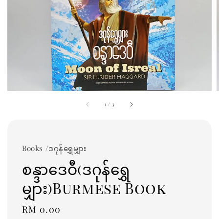
1
/
3
Books /ဒဂုန်ရွှေမျှား
စန္ဒာဒေဝီ(ဒဂုန်ရွှေ
မျှား)Burmese Book
Regular
RM 0.00