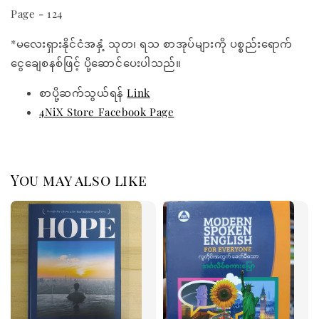
Page - 124
*မလေးရှားနိုင်ငံအနှံ့ သုတ၊ ရသ စာအုပ်များကို ပစ္စည်းရောက်
ငွေချေစနစ်ဖြင့် ပို့ဆောင်ပေးပါသည်။
စာပို့ဆက်သွယ်ရန်
Link
4NiX Store Facebook Page
You may also like