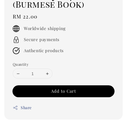
(Burmese Book)
Regular
RM 22.00
price
Worldwide shipping
Secure payments
Authentic products
Quantity
Add to Cart
Share