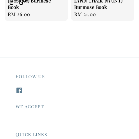
(မြတ်ငြိမ်း) Burmese
LYNN THAIK NYUNT)
Book
Burmese Book
Regular
RM 26.00
Regular
RM 21.00
price
price
Follow us
We accept
Quick links