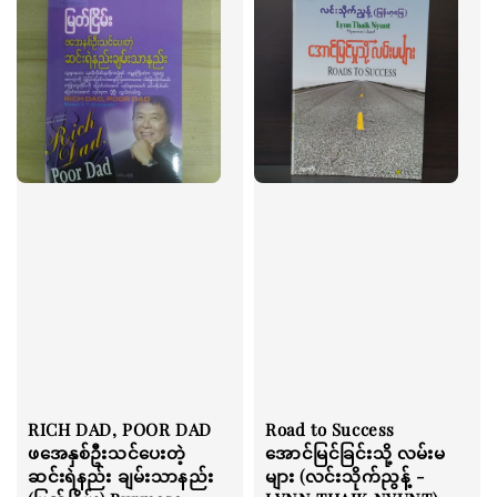
RICH DAD, POOR DAD
Road to Success
ဖအေနှစ်ဦးသင်ပေးတဲ့
အောင်မြင်ခြင်းသို့ လမ်းမ
ဆင်းရဲနည်း ချမ်းသာနည်း
များ (လင်းသိုက်ညွန့် -