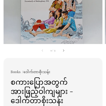
1
/
3
Books /ဒေါက်တာစိုးသန်း
စကားပြောအတွက်
အားဖြည့်ဝါကျများ -
ဒေါက်တာစိုးသန်း