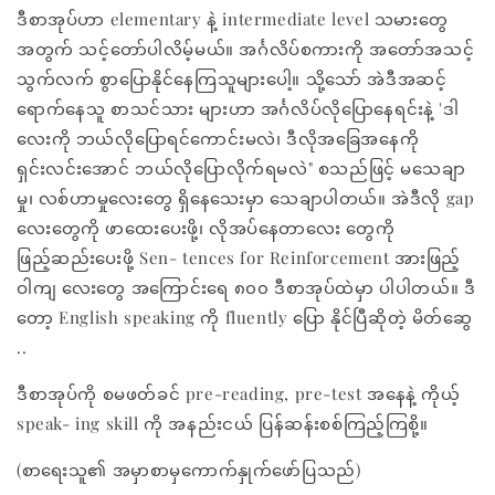
ဒီစာအုပ်ဟာ elementary နဲ့ intermediate level သမားတွေ
အတွက် သင့်တော်ပါလိမ့်မယ်။ အင်္ဂလိပ်စကားကို အတော်အသင့်
သွက်လက် စွာပြောနိုင်နေကြသူများပေါ့။ သို့သော် အဲဒီအဆင့်
ရောက်နေသူ စာသင်သား များဟာ အင်္ဂလိပ်လိုပြောနေရင်းနဲ့ 'ဒါ
လေးကို ဘယ်လိုပြောရင်ကောင်းမလဲ၊ ဒီလိုအခြေအနေကို
ရှင်းလင်းအောင် ဘယ်လိုပြောလိုက်ရမလဲ" စသည်ဖြင့် မသေချာ
မှု၊ လစ်ဟာမှုလေးတွေ ရှိနေသေးမှာ သေချာပါတယ်။ အဲဒီလို gap
လေးတွေကို ဖာထေးပေးဖို့၊ လိုအပ်နေတာလေး တွေကို
ဖြည့်ဆည်းပေးဖို့ Sen- tences for Reinforcement အားဖြည့်
ဝါကျ လေးတွေ အကြောင်းရေ ၈၀၀ ဒီစာအုပ်ထဲမှာ ပါပါတယ်။ ဒီ
တော့ English speaking ကို fluently ပြော နိုင်ပြီဆိုတဲ့ မိတ်ဆွေ
..
ဒီစာအုပ်ကို စမဖတ်ခင် pre-reading, pre-test အနေနဲ့ ကိုယ့်
speak- ing skill ကို အနည်းငယ် ပြန်ဆန်းစစ်ကြည့်ကြစို့။
(စာရေးသူ၏ အမှာစာမှကောက်နှုက်ဖော်ပြသည်)