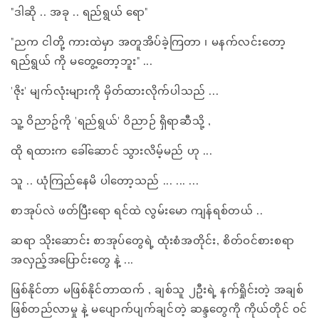
"ဒါဆို .. အခု .. ရည်ရွယ် ရော"
"ညက ငါတို့ ကားထဲမှာ အတူအိပ်ခဲ့ကြတာ ၊ မနက်လင်းတော့
ရည်ရွယ် ကို မတွေ့တော့ဘူး" ...
'ဇိုး' မျက်လုံးများကို မှိတ်ထားလိုက်ပါသည် ...
သူ့ ဝိညာဥ်ကို 'ရည်ရွယ်' ဝိညာဉ် ရှိရာဆီသို့ ,
ထို ရထားက ခေါ်ဆောင် သွားလိမ့်မည် ဟု ...
သူ .. ယုံကြည်နေမိ ပါတော့သည် ... ... ...
စာအုပ်လဲ ဖတ်ပြီးရော ရင်ထဲ လွမ်းမော ကျန်ရစ်တယ် ..
ဆရာ သိုးဆောင်း စာအုပ်တွေရဲ့ ထုံးစံအတိုင်း, စိတ်ဝင်စားစရာ
အလှည့်အပြောင်းတွေ နဲ့ ...
ဖြစ်နိုင်တာ မဖြစ်နိုင်တာထက် , ချစ်သူ ၂ဦးရဲ့ နက်ရှိုင်းတဲ့ အချစ်
ဖြစ်တည်လာမှု နဲ့ မပျောက်ပျက်ချင်တဲ့ ဆန္ဒတွေကို ကိုယ်တိုင် ဝင်