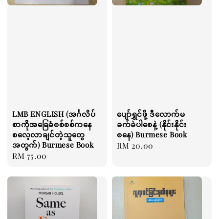
LMB ENGLISH (အင်္ဂလိပ်
ပျော်ရွှင်ဖို့ ဒီလောက်မ
စာကိုအခြေခံစစ်စစ်ကနေ
ခက်ခဲပါစေနဲ့ (နိုင်းနိုင်း
စလေ့လာချင်တဲ့သူတွေ
စနေ) Burmese Book
အတွက်) Burmese Book
Regular
RM 20.00
Regular
RM 75.00
price
price