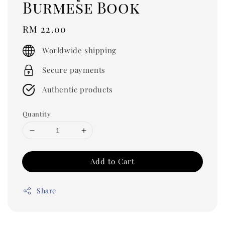
Burmese Book
Regular
RM 22.00
price
Worldwide shipping
Secure payments
Authentic products
Quantity
Add to Cart
Share