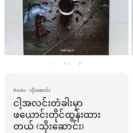
1
/
3
Books /သိုးဆောင်း
ငါ့အလင်းတံခါးမှာ
ဖယောင်းတိုင်ထွန်းထား
တယ် (သိုးဆောင်း)