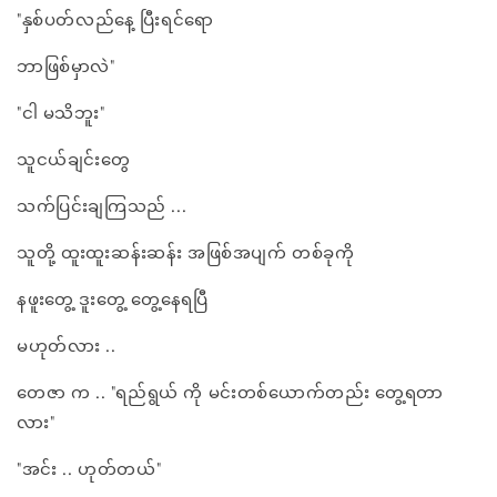
"နှစ်ပတ်လည်နေ့ ပြီးရင်ရော
ဘာဖြစ်မှာလဲ"
"ငါ မသိဘူး"
သူငယ်ချင်းတွေ
သက်ပြင်းချကြသည် ...
သူတို့ ထူးထူးဆန်းဆန်း အဖြစ်အပျက် တစ်ခုကို
နဖူးတွေ့ ဒူးတွေ့ တွေ့နေရပြီ
မဟုတ်လား ..
တေဇာ က .. "ရည်ရွယ် ကို မင်းတစ်ယောက်တည်း တွေ့ရတာ
လား"
"အင်း .. ဟုတ်တယ်"