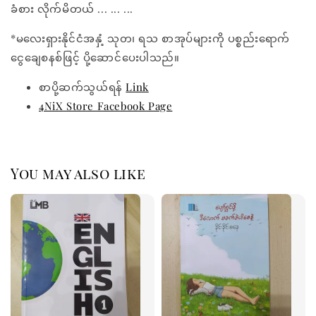
ခံစား လိုက်မိတယ် ... ... ...
*မလေးရှားနိုင်ငံအနှံ့ သုတ၊ ရသ စာအုပ်များကို ပစ္စည်းရောက်
ငွေချေစနစ်ဖြင့် ပို့ဆောင်ပေးပါသည်။
စာပို့ဆက်သွယ်ရန်
Link
4NiX Store Facebook Page
You may also like