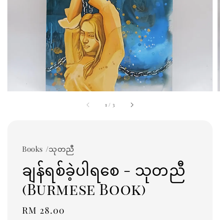
1
/
3
Books /သုတညီ
ချန်ရစ်ခဲ့ပါရစေ - သုတညီ
(Burmese Book)
Regular
RM 28.00