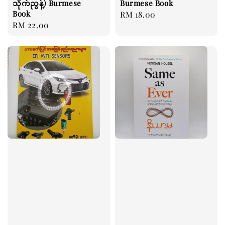
သိုက်ညွန့်) Burmese
Burmese Book
Book
Regular
RM 18.00
Regular
RM 22.00
price
price