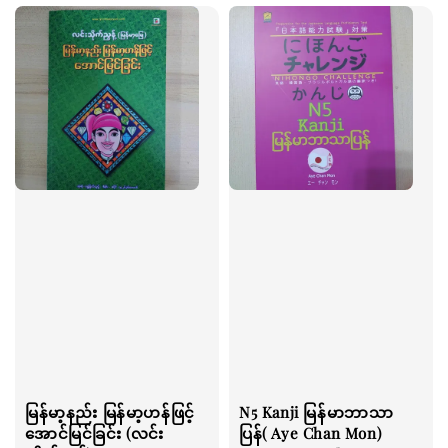
မြန်မာ့နည်း မြန်မာ့ဟန်ဖြင့်
N5 Kanji မြန်မာဘာသာ
အောင်မြင်ခြင်း (လင်း
ပြန်( Aye Chan Mon)