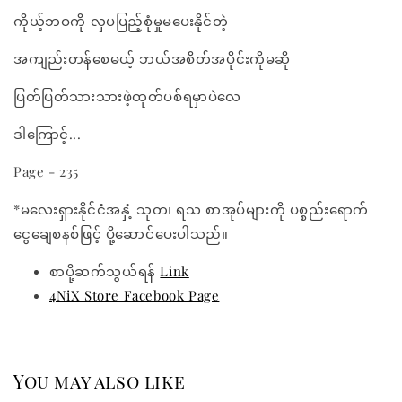
ကိုယ့်ဘဝကို လှပပြည့်စုံမှုမပေးနိုင်တဲ့
အကျည်းတန်စေမယ့် ဘယ်အစိတ်အပိုင်းကိုမဆို
ပြတ်ပြတ်သားသားဖဲ့ထုတ်ပစ်ရမှာပဲလေ
ဒါကြောင့်...
Page - 235
*မလေးရှားနိုင်ငံအနှံ့ သုတ၊ ရသ စာအုပ်များကို ပစ္စည်းရောက်
ငွေချေစနစ်ဖြင့် ပို့ဆောင်ပေးပါသည်။
စာပို့ဆက်သွယ်ရန်
Link
4NiX Store Facebook Page
You may also like